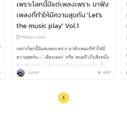
เพราะโลกนี้มีแต่เพลงเพราะ มาฟัง
เพลงที่ทำให้มีความสุขกัน 'Let's
the music play' Vol.1
Music Lover
า
เพราะโลกนี้มีแต่เพลงเพราะ มาฟังเพลงที่ทำให้มี
ความสุขกัน--- 'เสียงเพลง' หรือ 'ดนตรี'เป็นสิ่งหนึ่ง
ที่เราคิดว่ามันน่าอัศจรรย์ เป็นแรงบันดาลใจ เป็น
0
968
Lunar
ความผ่อนคลายเป็นสิ่งที่ทำให้อารมณ์ของเราแปร
เปลี่ยน อยู่ดีๆก็อยากร้องไห้ตามเพลงเศร้าที่เปิดฟัง
ซะงั้น...แต่ไม่ใช่สำหรับคืนนี้ คืนนี้เราจะมาฟังเพลง
1
ที่ทำให้เรา...