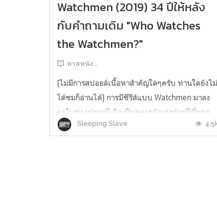
Watchmen (2019) 34 ปีให้หลัง
กับคำถามเดิม "Who Watches
the Watchmen?"
ทาสหนัง...
[ไม่มีการสปอยล์เนื้อหาสำคัญใดๆครับ ท่านใดยังไม
ได้ชมก็อ่านได้] การมีซีรีส์แบบ Watchmen มาลง
จอในช่วงปลายปี ถือเป็นของขวัญส่งท้ายปีที่ยอด
4.5
Sleeping Slave
เยี่ยมมาก สำหรับทั้งคนดูที่ต้องการชมซีรีส์น้ำดี
ระดับคุณภาพ และทั้งเหล่าเนิร์ดคอมิคซุปเปอร์ฮีโร่
โดยเฉพาะคนที่ชอบใน กราฟิกโนเวล (Graphic
Novel หรือ นิยายภาพ) ดั้งเดิ...