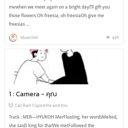
mewhen we meet again on a bright dayI’ll gift you
those flowers Oh freesia, oh freesiaOh give me
freesias ...
450
blueciiel
1 : Camera - คุณ
Cat Rain Cigarette and You
Track : MER—HYUKOH MerFloating, her wordsMelted,
she saidI long for thatWe metFollowed the