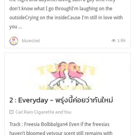
don't know what I go throughI'm laughing on the
outsideCrying on the insideCause I'm still in love with
you ...
1.6k
blueciiel
2 : Everyday - พรุ่งนี้ค่อยว่ากันใหม่
Cat Rain Cigarette and You
Track : Freesia Bolbbalgan4 Even if the freesias
haven’t bloomed yetyour scent still remains with