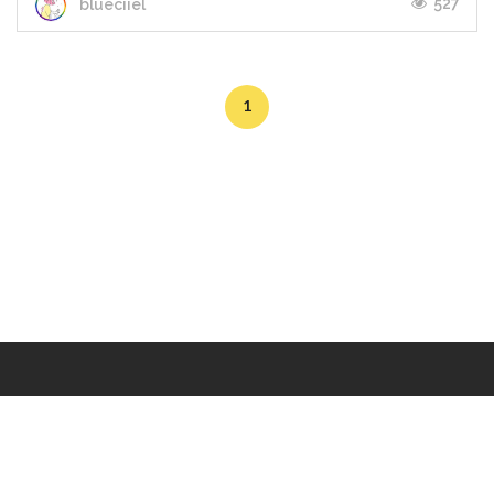
527
blueciiel
1
Makers
/
Originals
/
Store
/
Sample
/
Redeem
/
About
/
Contact
/
Jobs
/
Copyrights © 2015 All Rights Reserved by Minimore