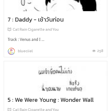
7 : Daddy - เช้าวันก่อน
Cat Rain Cigarette and You
Track : Venus and I ...
258
blueciiel
5 : We Were Young : Wonder Wall
Cat Rain Cigarette and You