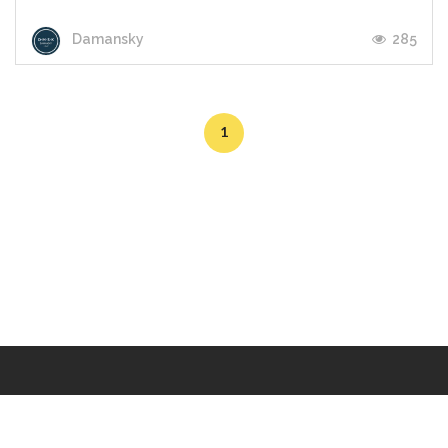
285
Damansky
1
Makers
/
Originals
/
Store
/
Sample
/
Redeem
/
About
/
Contact
/
Jobs
/