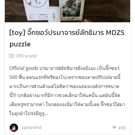
[toy] จิ๊กซอว์ปรมาจารย์ลัทธิมาร MDZS
puzzle
CPK world
Official goods ปรมาจารย์ลัทธิมารฝั่งอนิเมะ เป็นจิ๊กซอว์
500 ชิ้น ตอนแรกที่พรีของไปเพราะชอบลายofficialลายนี้
มากเป็นการส่วนตัวแต่ไม่คิดว่าของแถมจะอลังการขนาด
นี้!!! ปกติอย่างมากก็มีกาวขวดเล็กมาให้แค่นั้น แต่อันนี้จัด
เต็มหรูหรามากค่า ในกล่องจะมีมาให้ตามนี้เลย จิ๊กซอว์ใส่มา
ในถุงผ้าโปร่งมีหูรู...
493
cpkworld