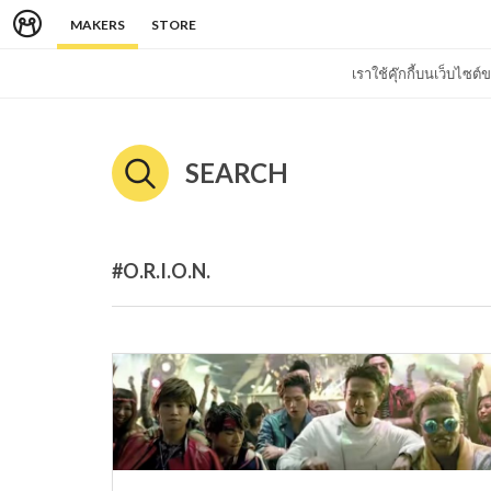
MAKERS
STORE
เราใช้คุ๊กกี้บนเว็บไซ
SEARCH
#O.R.I.O.N.