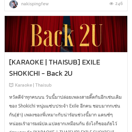
246
nakispingfew
[KARAOKE | THAISUB] EXILE
SHOKICHI - Back 2U
Karaoke | Thaisub
หวัดดีจ้าทุกคนนน วันนี้มาปล่อยเพลงสายตื๊ดกันอีกเช่นเดิม
ของ Shokichi หนุ่มแซ่บประจำ Exile อีกคน ชอบมากกเช่น
กัน(ฮ่า) เพลงของพี่เหมาะกับน่าร้อนช่วงนี้มาก แดนซ์ๆ
หน่อยเร้าอารมณ์ปล.แปลยากเหมือนกัน ยังไงก็ขออภัยไว้