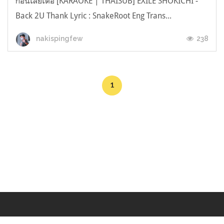
ก่อนเลยเด้อ [KARAOKE | THAISUB] EXILE SHOKICHI -
Back 2U Thank Lyric : SnakeRoot Eng Trans...
238
nakispingfew
1
Makers
/
Originals
/
Store
/
Sample
/
Redeem
/
About
/