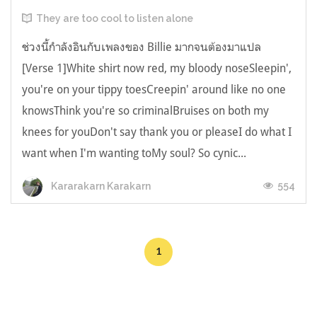
They are too cool to listen alone
ช่วงนี้กำลังอินกับเพลงของ Billie มากจนต้องมาแปล
[Verse 1]White shirt now red, my bloody noseSleepin',
you're on your tippy toesCreepin' around like no one
knowsThink you're so criminalBruises on both my
knees for youDon't say thank you or pleaseI do what I
want when I'm wanting toMy soul? So cynic...
554
Kararakarn Karakarn
1