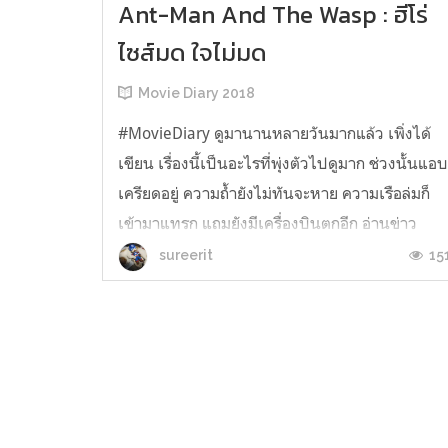
Ant-Man And The Wasp : ฮีโร่
ไซส์มด ใจไม่มด
Movie Diary 2018
#MovieDiary ดูมานานหลายวันมากแล้ว เพิ่งได้
เขียน เรื่องนี้เป็นอะไรที่พุ่งตัวไปดูมาก ช่วงนั้นแอ
เครียดอยู่ ความถ้ำยังไม่ทันจะหาย ความเรือล่มก็
เข้ามาแทรก แถมยังมีเครื่องบินตกอีก อ่านข่าว
มากๆ มันก็เหมือนมีอะไรตึงๆ ในใจ
15
sureerit
#AntmanAndTheWasp หรือแท็กภาษาไทย #อม
อดว (ใครคิดคนแรกนี่ 555) ทำหน้าที่คลายเครียด
ให้...