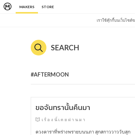
MAKERS
STORE
เราใช้คุ๊กกี้บนเว็บไซ
SEARCH
#AFTERMOON
ขอจันทรานั้นคืนมา
เ รื่ อ ง นี้ เ ค ย ผ่ า น ม า
ดวงดาราที่พร่างพรายบนนภา สุกสกาววาววับสุก