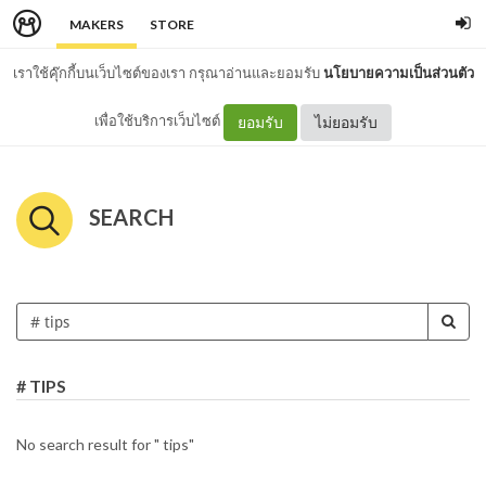
MAKERS
STORE
เราใช้คุ๊กกี้บนเว็บไซต์ของเรา กรุณาอ่านและยอมรับ
นโยบายความเป็นส่วนตัว
เพื่อใช้บริการเว็บไซต์
ยอมรับ
ไม่ยอมรับ
SEARCH
# TIPS
No search result for " tips"