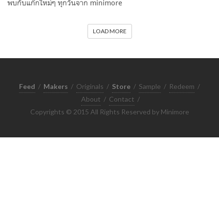
พบกับแก๊กใหม่ๆ ทุกวันจาก minimore
LOAD MORE
Feed
/
Makers
/
Originals
/
Store
/
Sample
/
Redeem
/
About
/
Contact
/
Copyrights © 2015 All Rights Reserved by Minimore