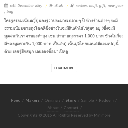
14th December 2015
18.2k
review
muji
gift
new year
bag
ใครรู้ธรรมเนียมญี่ปุ่นคงรู้ว่าประมาณปลายๆ ปี ห้างร้านต่างๆ จะมี
ธรรมเนียมขายถุงโชคดีซึ่งข้างในจะมีสินค้าใส่ไว้สุ่มๆ อยู่ (ซึ่งจะมี
มูลค่าเกินราคาของค่าถุง เช่น ถ้าขายถุงราคา 1,000 บาท ข้างในก็จะ
มีของมูลค่าเกิน 1,000 บาท เป็นต้น) เห็นมูจิไทยแลนด์มีแคมเปญนี้
ด้วย เลยรู้สึกสนุก เลยลองซื้อมาเปิดดู
LOAD MORE
Feed
/
Makers
/
Originals
/
Store
/
Sample
/
Redeem
/
About
/
Contact
/
Copyrights © 2015 All Rights Reserved by Minimore