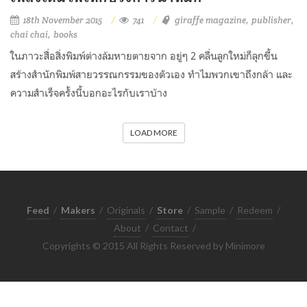
18th November 2015
741
giraffe magazine
publisher
chai chai
books
ในภาวะสื่อสิ่งพิมพ์ต่างล้มหายตายจาก อยู่ๆ 2 คลื่นลูกใหม่ก็ลุกขึ้น
สร้างสำนักพิมพ์สายวรรณกรรมของตัวเอง ทำไมพวกเขาถึงกล้า และ
ความสำเร็จครั้งนี้บอกอะไรกับเราบ้าง
LOAD MORE
Feed
/
Makers
/
Originals
/
Store
/
Sample
/
Redeem
/
About
/
Contact
/
Copyrights © 2015 All Rights Reserved by Minimore