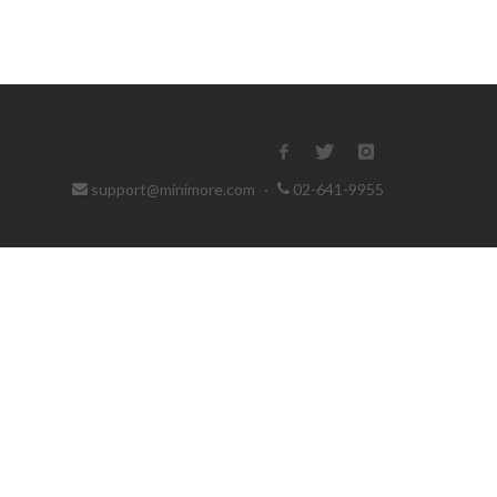
support@minimore.com
·
02-641-9955