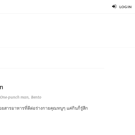
LOG IN
an
One-punch man
Bento
ารอาหารที่ดีต่อร่างกายคุณหนูๆ แค่กินก็รู้สึก