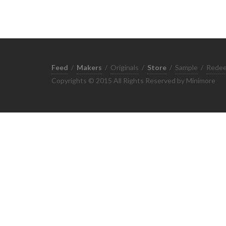
Feed
/
Makers
/
Originals
/
Store
/
Sample
/
Rede
Copyrights © 2015 All Rights Reserved by Minimore