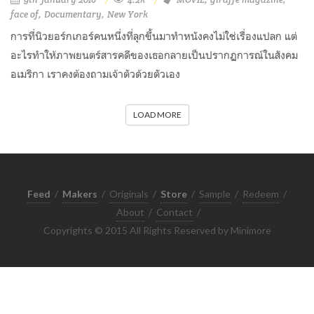
face of
Documentary
New York
การที่นิวยอร์กเกอร์คนหนึ่งที่ลุกขึ้นมาทำหนังคงไม่ใช่เรื่องแปลก แต่
อะไรทำให้ภาพยนตร์สารคดีของเธอกลายเป็นปรากฏการณ์ในสังคม
อเมริกา เราคงต้องถามเจ้าตัวด้วยตัวเอง
LOAD MORE
Feed
/
Makers
/
Originals
/
Store
/
Sample
/
Redeem
/
About
/
Contact
/
Copyrights © 2015 All Rights Reserved by Minimore