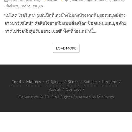
Chelsea
Pedro
PICKS
‘เปโดร โรดริเกซ’ ผู้เล่นปีกที่เก่งบ้างไม่เก่งบ้างจากทีมยอดมนุษย์ต่าง
ดาวบาร์เซโลน่า ตัดสินใจย้ายทีมแบบช็อคโลก ช็อคแฟนแมนยูฯ ด้วย
การไปร่วมทีมคู่ปรับอย่าง'เชลซี' ทั้งๆที่ก่อนหน้านี้...
LOAD MORE
Feed
/
Makers
/
Originals
/
Store
/
Sample
/
Redeem
/
About
/
Contact
/
Copyrights © 2015 All Rights Reserved by Minimore