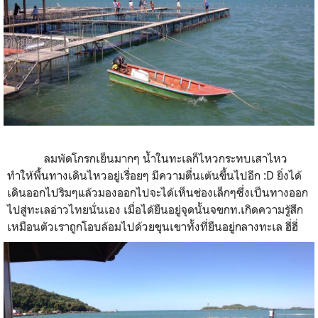
ลมพัดโกรกเย็นมากๆ น้ำในทะเลก็ไหวกระทบเสาไหว
ทำให้พื้นทางเดินไหวอยู่เรื่อยๆ มีความตื่นเต้นขึ้นไปอีก :D ยิ่งได้
เดินออกไปริมๆแล้วมองออกไปจะได้เห็นช่องเล็กๆซึ่งเป็นทางออก
ไปสู่ทะเลอ่าวไทยนั่นเอง เมื่อได้ยืนอยู่จุดนั้นจขกท.เกิดความรู้สึก
เหมือนตัวเราถูกโอบล้อมไปด้วยขุนเขาทั้งที่ยืนอยู่กลางทะเล ฮี่ฮี่