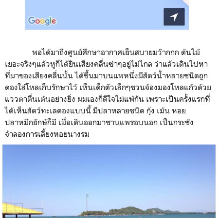
พอได้มาถึงศูนย์ศึกษาอากาศเย็นสบายมว๊ากกก ต้นไม้
เยอะจริงๆแล้วหูก็ได้ยินเสียงคลื่นซ่าๆอยู่ไม่ไกล ว่าแล้วเดินไปหา
ที่มาของเสียงคลื่นนั้น ได้ขึ้นมาบนแพหนึ่งมีสัตว์น้ำหลายชนิดถูก
ดองใส่โหลเก็บรักษาไว้ เห็นเด็กตัวเล็กๆชวนจ้องมองโหลแก้วด้วย
แววตาตื่นเต้นอย่างยิ่ง ผมเองก็ดีใจไม่แพ้กัน เพราะเป็นครั้งแรกที่
ได้เห็นสัตว์ทะเลดองแบบนี้ มีปลาหลายชนิด กุ้ง เม้น หอย
ปลาหมึกยักษ์ก็มี เมื่อเดินออกมาชานแพรอบนอก เป็นกระชัง
จำลองการเลี้ยงหอยนางรม