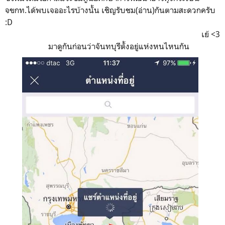
จขกท.ได้พบเจออะไรบ้างนั้น เชิญรับชม(อ่าน)กันตามสะดวกครับ
:D
เย้ <3
มาดูกันก่อนว่าจันทบุรีตั้งอยู่แห่งหนไหนกัน