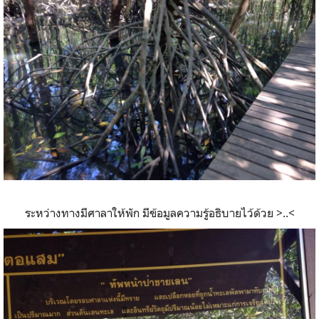
ระหว่างทางมีศาลาให้พัก มีข้อมูลความรู้อธิบายไว้ด้วย >..<