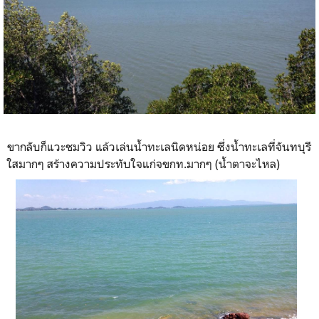
ขากลับก็แวะชมวิว แล้วเล่นน้ำทะเลนิดหน่อย ซึ่งน้ำทะเลที่จันทบุรี
ใสมากๆ สร้างความประทับใจแก่จขกท.มากๆ (น้ำตาจะไหล)