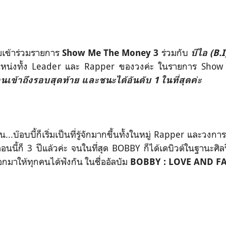
้าร่วมรายการ
ร่วมกับ
Show Me The Money 3
บีไอ (B.I
ำแหน่งทั้ง Leader และ Rapper ของวงค่ะ ในรายการ Sh
่านเข้าถึงรอบสุดท้าย และชนะได้อันดับ 1 ในที่สุดค่ะ
น...บ๊อบบี้ก็เริ่มเป็นที่รู้จักมากขึ้นทั้งในหมู่ Rapper และวง
อนนี้ก็ 3 ปีแล้วค่ะ จนในที่สุด BOBBY ก็ได้เดบิวต์ในฐานะศิล
กมาให้ทุกคนได้ฟังกัน ในชื่ออัลบัม
BOBBY : LOVE AND F