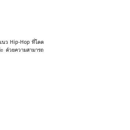
งแนว Hip-Hop ที่โดด
่ะ ด้วยความสามารถ