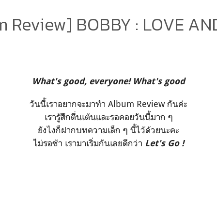
m Review] BOBBY : LOVE AN
What's good, everyone! What's good
วันนี้เราอยากจะมาทำ Album Review กันค่ะ
เรารู้สึกตื่นเต้นและรอคอยวันนี้มาก ๆ
ยังไงก็ฝากบทความเล็ก ๆ นี้ไว้ด้วยนะคะ
ไม่รอช้า เรามาเริ่มกันเลยดีกว่า
Let's Go !