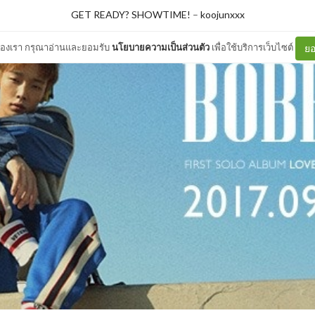
GET READY? SHOWTIME!
–
koojunxxx
ต์ของเรา กรุณาอ่านและยอมรับ
นโยบายความเป็นส่วนตัว
เพื่อใช้บริการเว็บไซต์
ยอ