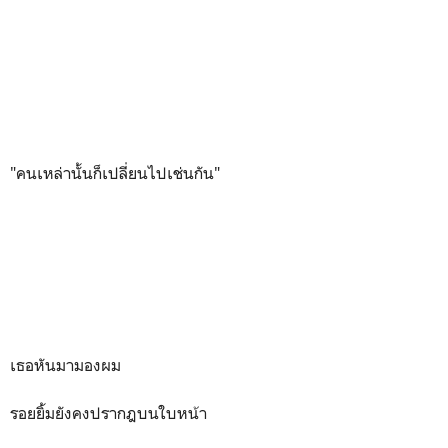
"คนเหล่านั้นก็เปลี่ยนไปเช่นกัน"
เธอหันมามองผม
รอยยิ้มยังคงปรากฎบนใบหน้า