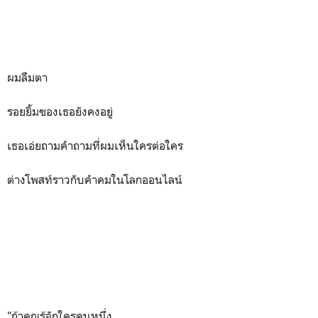
ผมลืมตา
รอยยิ้มของเธอยังคงอยู่
เธอเอ่ยถามคำถามที่ผมเห็นใครต่อใคร
ต่างโพสท์ราวกับคำคมในโลกออนไลน์
"ถ้าคุณรู้จักใครคนหนึ่ง