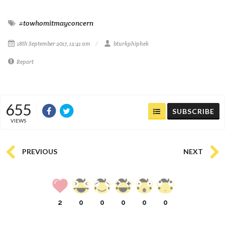
#towhomitmayconcern
18th September 2017, 12:41 am
bturkphiphek
Report
655
SUBSCRIBE
VIEWS
PREVIOUS
NEXT
2
0
0
0
0
0