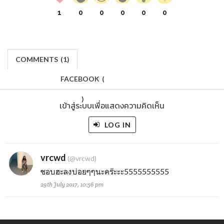
1
0
0
0
0
0
COMMENTS
(
1)
FACEBOOK
(
)
เข้าสู่ระบบเพื่อแสดงความคิดเห็น
LOG IN
vrcwd
(@vrcwd)
ชอบฮะลงบ่อยๆๆนะคร๊ะะะ5555555555
29th July 2017, 10:56 pm