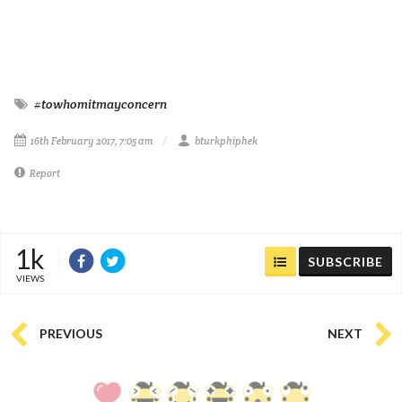
#towhomitmayconcern
16th February 2017, 7:05 am
bturkphiphek
Report
1k
SUBSCRIBE
VIEWS
PREVIOUS
NEXT