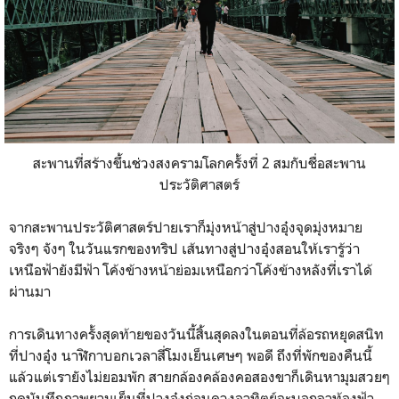
สะพานที่สร้างขึ้นช่วงสงครามโลกครั้งที่ 2 สมกับชื่อสะพาน
ประวัติศาสตร์
จากสะพานประวัติศาสตร์ปายเราก็มุ่งหน้าสู่ปางอุ๋งจุดมุ่งหมาย
จริงๆ จังๆ ในวันแรกของทริป เส้นทางสู่ปางอุ๋งสอนให้เรารู้ว่า
เหนือฟ้ายังมีฟ้า โค้งข้างหน้าย่อมเหนือกว่าโค้งข้างหลังที่เราได้
ผ่านมา
การเดินทางครั้งสุดท้ายของวันนี้สิ้นสุดลงในตอนที่ล้อรถหยุดสนิท
ที่ปางอุ๋ง นาฬิกาบอกเวลาสี่โมงเย็นเศษๆ พอดี ถึงที่พักของคืนนี้
แล้วแต่เรายังไม่ยอมพัก สายกล้องคล้องคอสองขาก็เดินหามุมสวยๆ
กดบันทึกภาพยามเย็นที่ปางอุ๋งก่อนดวงอาทิตย์จะบอกลาท้องฟ้า