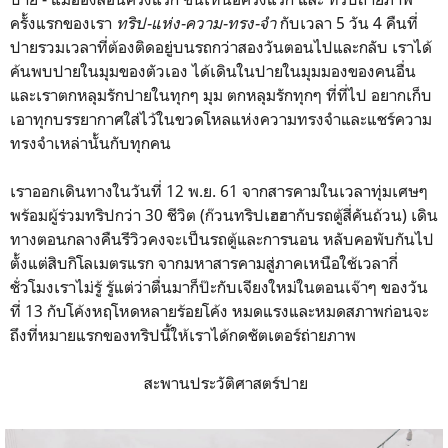
ครั้งแรกของเรา
ทริป-แห่ง-ความ-ทรง-จำ
กับเวลา 5 วัน 4 คืนที่
ปายรวมเวลาที่ต้องติดอยู่บนรถกว่าสองวันตอนไปและกลับ เราได้
ค้นพบปายในมุมของตัวเอง ได้เดินในปายในมุมมองของคนอื่น
และเราตกหลุมรักปายในทุกๆ มุม ตกหลุมรักทุกๆ ที่ที่ไป อยากเก็บ
เอาทุกบรรยากาศใส่ไว้ในขวดโหลแห่งความทรงจำและแชร์ความ
ทรงจำเหล่านั้นกับทุกคน
เราออกเดินทางในวันที่ 12 พ.ย. 61 จากสารคามในเวลาทุ่มเศษๆ
พร้อมผู้ร่วมทริปกว่า 30 ชีวิต (ก๊วนทริปเฮฮากับรถตู้สี่คันถ้วน) เดิน
ทางตอนกลางคืนรีวิวคงจะเป็นรถตู้และการนอน หลับคอพับกันไป
ตั้งแต่สิบกิโลเมตรแรก จากมหาสารคามสู่ภาคเหนือใช้เวลากี่
ชั่วโมงเราไม่รู้ รู้แต่ว่าตื่นมาก็ป๊ะกับเจียงใหม่ในตอนเจ๊าๆ ของวัน
ที่ 13 กับโค้งหฤโหดหลายร้อยโค้ง หมดแรงและหมดสภาพก่อนจะ
ถึงที่หมายแรกของทริปนี้ให้เราได้กดชัตเตอร์ถ่ายภาพ
สะพานประวัติศาสตร์ปาย