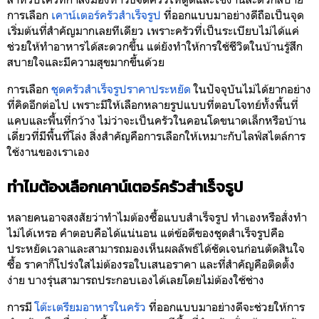
การเลือก
เคาน์เตอร์ครัวสำเร็จรูป
ที่ออกแบบมาอย่างดีถือเป็นจุด
เริ่มต้นที่สำคัญมากเลยทีเดียว เพราะครัวที่เป็นระเบียบไม่ได้แค่
ช่วยให้ทำอาหารได้สะดวกขึ้น แต่ยังทำให้การใช้ชีวิตในบ้านรู้สึก
สบายใจและมีความสุขมากขึ้นด้วย
การเลือก
ชุดครัวสำเร็จรูปราคาประหยัด
ในปัจจุบันไม่ได้ยากอย่าง
ที่คิดอีกต่อไป เพราะมีให้เลือกหลายรูปแบบที่ตอบโจทย์ทั้งพื้นที่
แคบและพื้นที่กว้าง ไม่ว่าจะเป็นครัวในคอนโดขนาดเล็กหรือบ้าน
เดี่ยวที่มีพื้นที่โล่ง สิ่งสำคัญคือการเลือกให้เหมาะกับไลฟ์สไตล์การ
ใช้งานของเราเอง
ทำไมต้องเลือกเคาน์เตอร์ครัวสำเร็จรูป
หลายคนอาจสงสัยว่าทำไมต้องซื้อแบบสำเร็จรูป ทำเองหรือสั่งทำ
ไม่ได้เหรอ คำตอบคือได้แน่นอน แต่ข้อดีของชุดสำเร็จรูปคือ
ประหยัดเวลาและสามารถมองเห็นผลลัพธ์ได้ชัดเจนก่อนตัดสินใจ
ซื้อ ราคาก็โปร่งใสไม่ต้องรอใบเสนอราคา และที่สำคัญคือติดตั้ง
ง่าย บางรุ่นสามารถประกอบเองได้เลยโดยไม่ต้องใช้ช่าง
การมี
โต๊ะเตรียมอาหารในครัว
ที่ออกแบบมาอย่างดีจะช่วยให้การ