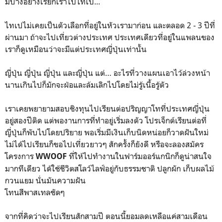
มีบางอย่างเรียกเราไปไทเป...
ไทเปไม่เคยเป็นตัวเลือกที่อยู่ในหัวเรามาก่อน และตลอด 2 - 3 ปีที่
ผ่านมา ถ้าจะไปเที่ยวต่างประเทศ ประเทศเดียวที่อยู่ในแพลนของ
เราก็ดูเหมือนว่าจะมีแต่ประเทศญี่ปุ่นเท่านั้น
ญี่ปุ่น ญี่ปุ่น ญี่ปุ่น และญี่ปุ่น แต่… อะไรที่วางแผนเอาไว้ล่วงหน้า
นานเกินไปก็มักจะฝ่อและล้มเลิกไปโดยไม่รู้เนื้อรู้ตัว
เราเคยพยายามสอบชิงทุนไปเรียนต่อปริญญาโทที่ประเทศญี่ปุ่น
อยู่สองปีติด แต่พองานการที่ทำอยู่เริ่มลงตัว โปรเจ็กต์เรียนต่อที่
ญี่ปุ่นก็พับไปโดยปริยาย พอเริ่มมีเงินเก็บนิดหน่อยก็วาดฝันใหม่
ไม่ได้ไปเรียนก็ขอไปเที่ยวยาวๆ สักครั้งก็ยังดี หรือจะลองสมัคร
โครงการ
ที่ให้ไปทำงานในฟาร์มออร์แกนิกก็ดูน่าสนใจ
WWOOF
มากทีเดียว ได้ใช้ชีวิตสโลว์ไลฟ์อยู่กับธรรมชาติ ปลูกผัก เก็บผลไม้
กวนแยม นั่นมันความฝัน
โทนสีพาสเทลชัดๆ
จากที่คิดว่าจะไปเรียนสักสามปี ตอนนี้ยอมลดเหลือแค่สามเดือน