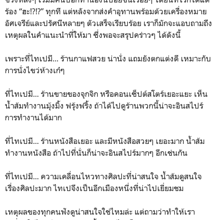
ร้อง “ฮะ!?!?” ทุกที แต่หลังจากส่งคำอุทานพร้อมด้วยเครื่องหมาย
อัศเจรีย์และปรัศนีหลายๆ ตัวเสร็จเรียบร้อย เราก็มักจะแอบถามถึง
เหตุผลในคำแนะนำที่ให้มา ซึ่งพอจะสรุปคร่าวๆ ได้ดังนี้
เพราะที่ไทเปมี... ร้านกาแฟสวย น่านั่ง แถมยังตกแต่งดี เหมาะกับ
การนั่งไขว่ห้างเก๋ๆ
ที่ไทเปมี... ร้านขายของจุกจิก หรือคอนเซ็ปต์สโตร์เยอะแยะ เห็น
น้ำส้มทำงานมุ้งมิ้ง ฟรุ้งฟริ้ง ถ้าได้ไปดูร้านพวกนี้น่าจะอินสไปร์
การทำงานได้มาก
ที่ไทเปมี... ร้านหนังสือเยอะ และมีหนังสือสวยๆ เยอะมาก น้ำส้ม
ทำงานหนังสือ ถ้าไปที่นั่นก็น่าจะอินสไปร์มากๆ อีกเช่นกัน
ที่ไทเปมี... ความเคลื่อนไหวทางศิลปะที่น่าสนใจ น้ำส้มดูสนใจ
เรื่องศิลปะมาก ไทเปจึงเป็นอีกเมืองหนึ่งที่น่าไปเยี่ยมชม
เหตุผลของทุกคนฟังดูน่าสนใจใช่ไหมล่ะ แต่ถามว่าทำให้เรา