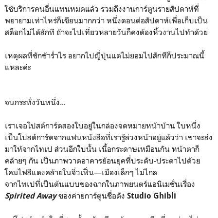
ใช้บริการคนอื่นแทนหมดแล้ว รวมถึงงานการ์ตูนรายสัปดาห์ที่
พยายามเท่าไหร่ก็เขียนมากกว่า หนึ่งตอนต่อสัปดาห์เพื่อเก็บเป็น
สต็อกไม่ได้สักที ถ้าจะไปเที่ยวหลายวันก็คงต้องหิ้วงานไปทำด้วย
เหตุผลที่ชักช้าร่ำไร อยากไปญี่ปุ่นแต่ไม่ยอมไปสักทีก็ประมาณนี้
แหละค่ะ
จนกระทั่งวันหนึ่ง...
เราเจอโปสต์การ์ดสองใบอยู่ในกล่องจดหมายหน้าบ้าน ใบหนึ่ง
เป็นโปสต์การ์ดจากแฟนหนังสือที่เรารู้ล่วงหน้าอยู่แล้วว่า เขาจะส่ง
มาให้จากไทเป ส่วนอีกใบนั้น เนื้อกระดาษเหมือนกัน หน้าตาก็
คล้ายๆ กัน เป็นภาพวาดอาคารย้อนยุคที่ประดับ-ประดาไปด้วย
โคมไฟสีแดงคล้ายในจิ่วเฟิ่น—เมืองเล็กๆ ไม่ไกล
จากไทเปที่เป็นต้นแบบของฉากในภาพยนตร์แอนิเมชั่นเรื่อง
ของค่ายการ์ตูนชื่อดัง
Spirited Away
Studio Ghibli