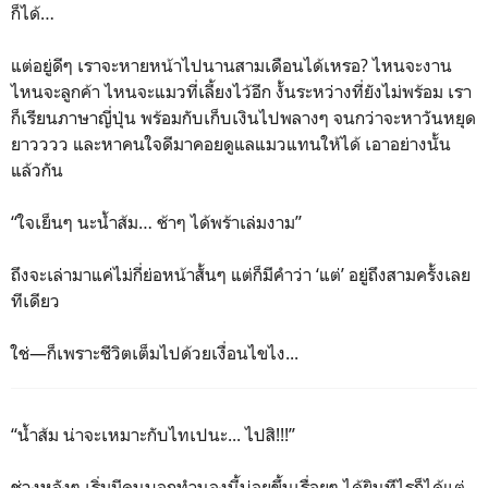
ก็ได้…
แต่อยู่ดีๆ เราจะหายหน้าไปนานสามเดือนได้เหรอ? ไหนจะงาน
ไหนจะลูกค้า ไหนจะแมวที่เลี้ยงไว้อีก งั้นระหว่างที่ยังไม่พร้อม เรา
ก็เรียนภาษาญี่ปุ่น พร้อมกับเก็บเงินไปพลางๆ จนกว่าจะหาวันหยุด
ยาวววว และหาคนใจดีมาคอยดูแลแมวแทนให้ได้ เอาอย่างนั้น
แล้วกัน
“ใจเย็นๆ นะน้ำส้ม… ช้าๆ ได้พร้าเล่มงาม”
ถึงจะเล่ามาแค่ไม่กี่ย่อหน้าสั้นๆ แต่ก็มีคำว่า ‘แต่’ อยู่ถึงสามครั้งเลย
ทีเดียว
ใช่—ก็เพราะชีวิตเต็มไปด้วยเงื่อนไขไง...
“น้ำส้ม น่าจะเหมาะกับไทเปนะ... ไปสิ!!!”
ช่วงหลังๆ เริ่มมีคนบอกทำนองนี้บ่อยขึ้นเรื่อยๆ ได้ยินทีไรก็ได้แต่