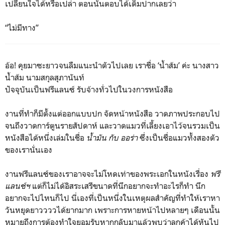
เปลี่ยนใจได้หรือเปล่า ตอนนั้นตอบได้เต็มปากเลยว่า
“ไม่มีทาง”
อ้อ! คุยมาซะยาวจนลืมแนะนำตัวไปเลย เราชื่อ ‘น้ำส้ม’ ค่ะ นางสาว
น้ำส้ม นามสกุลสุภานันท์
ปัจจุบันเป็นฟรีแลนซ์ รับจ้างทั่วไปในวงการหนังสือ
งานที่ทำก็มีตั้งแต่ออกแบบปก จัดหน้าหนังสือ วาดภาพประกอบไป
จนถึงวาดการ์ตูนรายสัปดาห์ และวาดแมวที่เลี้ยงเอาไว้จนรวมเป็น
หนังสือได้หนึ่งเล่มในชื่อ
น้ำมัน กับ ออร่า
ซึ่งเป็นชื่อแมวทั้งสองตัว
ของเรานั่นเอง
งานฟรีแลนซ์ของเราอาจจะไม่โหดเท่าของพระเอกในหนังเรื่อง
ฟรี
แลนซ์ฯ
แต่ก็ไม่ได้อิสระเสรีขนาดที่นึกอยากจะทำอะไรก็ทำ นึก
อยากจะไปไหนก็ไป นี่เองที่เป็นหนึ่งในเหตุผลสำคัญที่ทำให้เราหา
วันหยุดยาววววได้ยากมาก เพราะการหายหน้าไปหลายๆ เดือนนั้น
หมายถึงการต้องทำใจยอมรับหากกลับมาแล้วพบว่าลูกค้าได้หันไป