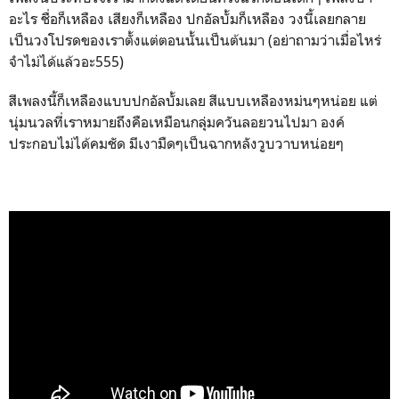
อะไร ชื่อก็เหลือง เสียงก็เหลือง ปกอัลบั้มก็เหลือง วงนี้เลยกลาย
เป็นวงโปรดของเราตั้งแต่ตอนนั้นเป็นต้นมา (อย่าถามว่าเมื่อไหร่
จำไม่ได้แล้วอะ555)
สีเพลงนี้ก็เหลืองแบบปกอัลบั้มเลย สีแบบเหลืองหม่นๆหน่อย แต่
นุ่มนวลที่เราหมายถึงคือเหมือนกลุ่มควันลอยวนไปมา องค์
ประกอบไม่ได้คมชัด มีเงามืดๆเป็นฉากหลังวูบวาบหน่อยๆ