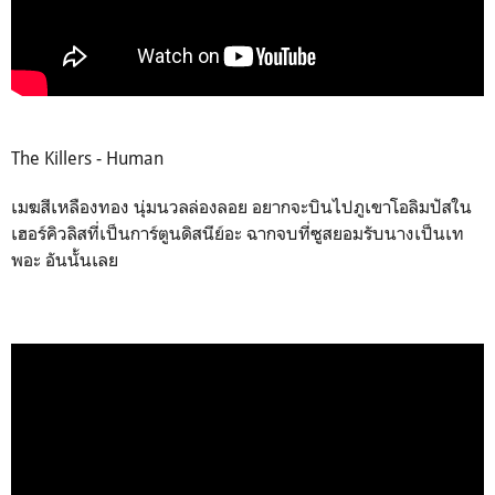
The Killers - Human
เมฆสีเหลืองทอง นุ่มนวลล่องลอย อยากจะบินไปภูเขาโอลิมปัสใน
เฮอร์คิวลิสที่เป็นการ์ตูนดิสนีย์อะ ฉากจบที่ซูสยอมรับนางเป็นเท
พอะ อันนั้นเลย