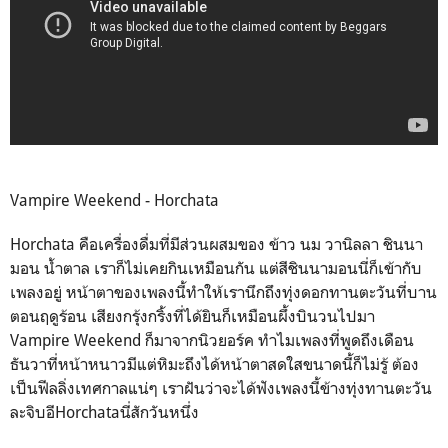
Vampire Weekend - Horchata
Horchata คือเครื่องดื่มที่มีส่วนผสมของ ข้าว นม วานิลลา ชินนา
มอน น้ำตาล เราก็ไม่เคยกินเหมือนกัน แต่สีชินนามอนนี่ก็เข้ากับ
เพลงอยู่ หน้าตาของเพลงนี้ทำให้เรานึกถึงทุ่งดอกทานตะวันที่บาน
ตอนฤดูร้อน เสียงกรุ้งกริ้งที่ได้ยินก็เหมือนผึ้งบินวนไปมา
Vampire Weekend ก็มาจากนิวยอร์ค ทำไมเพลงที่พูดถึงเดือน
ธันวาที่หน้าหนาวมีแต่หิมะถึงได้หน้าตาสดใสขนาดนี้ก็ไม่รู้ ต้อง
เป็นฟีลลิ่งเทศกาลแน่ๆ เราฝันว่าจะได้ฟังเพลงนี้ข้างทุ่งทานตะวัน
ละจิบอีHorchataนี่สักวันหนึ่ง