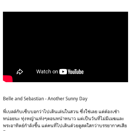
Belle and Sebastian - Another Sunny Day
พี่เบลล์กับเซ็บบอกว่าไปเดินเล่นในสวน ซึ่งใช่เลย แต่ต้องเช้า
หน่อยนะ ทุ่งหญ้าแห้งๆตอนหน้าหนาว แต่เป็นวันที่ไม่มีเมฆและ
พระอาทิตย์กำลังขึ้น แต่คนที่ไปเดินด้วยดูสดใสกว่าบรรยากาศเสีย