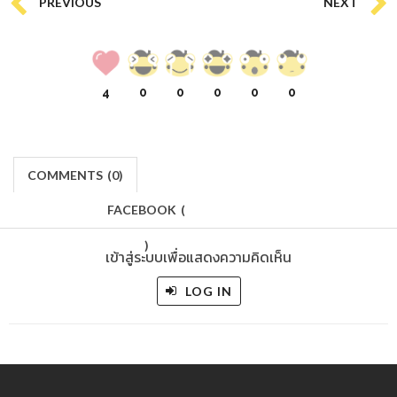
PREVIOUS
NEXT
4
0
0
0
0
0
COMMENTS
(
0)
FACEBOOK
(
)
เข้าสู่ระบบเพื่อแสดงความคิดเห็น
LOG IN