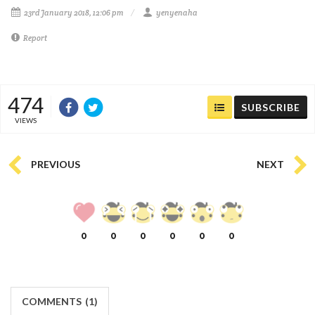
23rd January 2018, 12:06 pm
yenyenaha
Report
474
SUBSCRIBE
VIEWS
PREVIOUS
NEXT
0
0
0
0
0
0
COMMENTS
(
1)