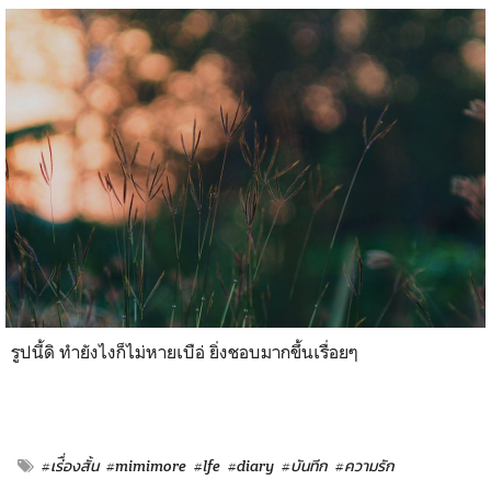
รูปนี้ดิ ทำยังไงก็ไม่หายเบือ่ ยิ่งชอบมากขึ้นเรื่อยๆ
#เร่ื่องสั้น
#mimimore
#lfe
#diary
#บันทีก
#ความรัก