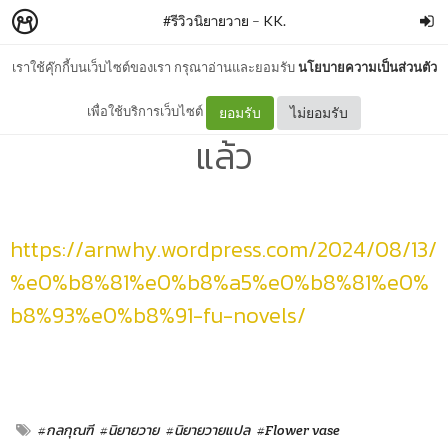
#รีวิวนิยายวาย
–
KK.
เราใช้คุ๊กกี้บนเว็บไซต์ของเรา กรุณาอ่านและยอมรับ
นโยบายความเป็นส่วนตัว
รีวิว+สปอย #กลกุณฑี -> ย้าย
เพื่อใช้บริการเว็บไซต์
ยอมรับ
ไม่ยอมรับ
แล้ว
https://arnwhy.wordpress.com/2024/08/13/
%e0%b8%81%e0%b8%a5%e0%b8%81%e0%
b8%93%e0%b8%91-fu-novels/
#กลกุณฑี
#นิยายวาย
#นิยายวายแปล
#Flower vase