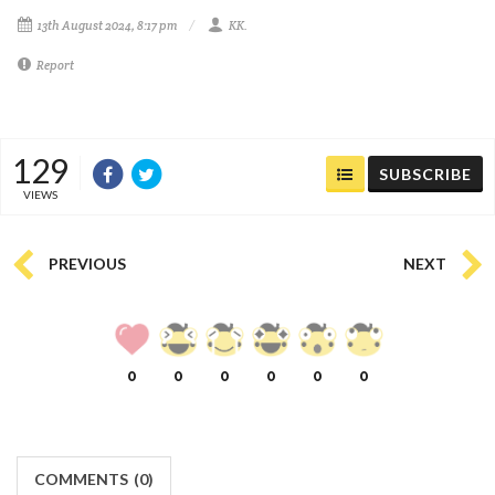
13th August 2024, 8:17 pm
KK.
Report
129
SUBSCRIBE
VIEWS
PREVIOUS
NEXT
0
0
0
0
0
0
COMMENTS
(
0)