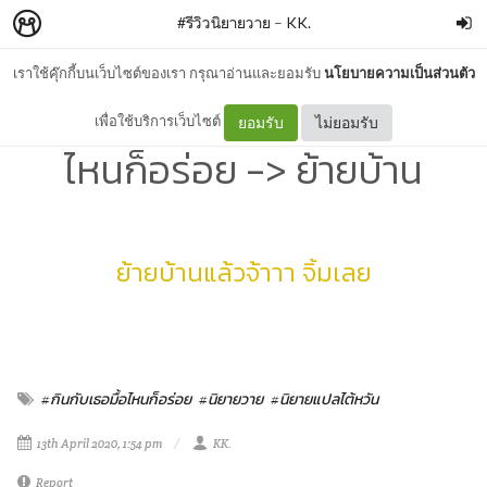
#รีวิวนิยายวาย
–
KK.
เราใช้คุ๊กกี้บนเว็บไซต์ของเรา กรุณาอ่านและยอมรับ
นโยบายความเป็นส่วนตัว
รีวิว+สปอย | #กินกับเธอมื้อ
เพื่อใช้บริการเว็บไซต์
ยอมรับ
ไม่ยอมรับ
ไหนก็อร่อย -> ย้ายบ้าน
ย้ายบ้านแล้วจ้าาา จิ้มเลย
#กินกับเธอมื้อไหนก็อร่อย
#นิยายวาย
#นิยายแปลไต้หวัน
13th April 2020, 1:54 pm
KK.
Report