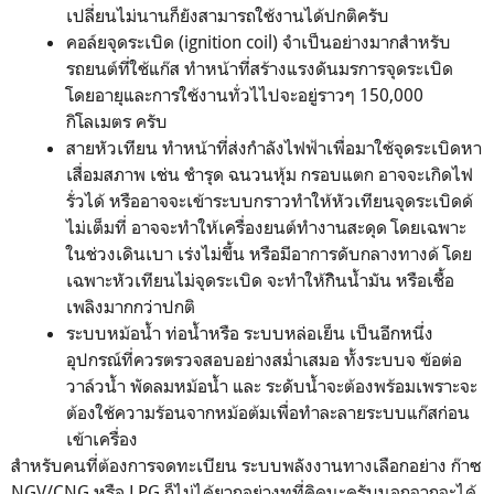
เปลี่ยนไม่นานก็ยังสามารถใช้งานได้ปกติครับ
คอล์ยจุดระเบิด (ignition coil) จำเป็นอย่างมากสำหรับ
รถยนต์ที่ใช้แก๊ส ทำหน้าที่สร้างแรงดันมรการจุดระเบิด
โดยอายุและการใช้งานทั่วไไปจะอยู่ราวๆ 150,000
กิโลเมตร ครับ
สายหัวเทียน ทำหน้าที่ส่งกำลังไฟฟ้าเพื่อมาใช้จุดระเบิดหา
เสื่อมสภาพ เช่น ชำรุด ฉนวนหุ้ม กรอบแตก อาจจะเกิดไฟ
รั่วได้ หรืออาจจะเข้าระบบกราวทำให้หัวเทียนจุดระเบิดด้
ไม่เต็มที่ อาจจะทำให้เครื่องยนต์ทำงานสะดุด โดยเฉพาะ
ในช่วงเดินเบา เร่งไม่ขึ้น หรือมีอาการดับกลางทางด้ โดย
เฉพาะหัวเทียนไม่จุดระเบิด จะทำให้กิินน้ำมัน หรือเชื้อ
เพลิงมากกว่าปกติ
ระบบหม้อน้ำ ท่อน้ำหรือ ระบบหล่อเย็น เป็นอีกหนึ่ง
อุปกรณ์ที่ควรตรวจสอบอย่างสม่ำเสมอ ทั้งระบบจ ข้อต่อ
วาล์วน้ำ พัดลมหม้อน้ำ และ ระดับน้ำจะต้องพร้อมเพราะจะ
ต้องใช้ความร้อนจากหม้อต้มเพื่อทำละลายระบบแก๊สก่อน
เข้าเครื่อง
สำหรับคนที่ต้องการจดทะเบียน ระบบพลังงานทางเลือกอย่าง ก๊าซ
NGV/CNG หรือ LPG ก็ไม่ได้ยากอย่างทที่คิดนะครับนอกจากจะได้