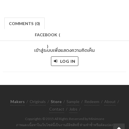
COMMENTS
(
0)
FACEBOOK
(
)
เข้าสู่ระบบเพื่อแสดงความคิดเห็น
LOG IN
Makers
/
Originals
/
Store
/
Sample
/
Redeem
/
About
/
Contact
/
Jobs
/
Copyrights © 2015 All Rights Reserved by Minimore
ภาพและเนื้อหาในเว็บไซต์นี้เป็นงานมีลิขสิทธิ์ ห้ามทำซ้ำหรือดัดแปลง