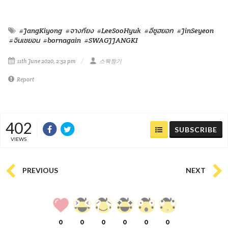
#JangKiyong
#จางกียง
#LeeSooHyuk
#อีซูฮยอก
#JinSeyeon
#จินเซยอน
#bornagain
#SWAGJJANGKI
11th June 2020, 2:52 pm
스웩짱기
Report
402
SUBSCRIBE
VIEWS
PREVIOUS
NEXT
0
0
0
0
0
0