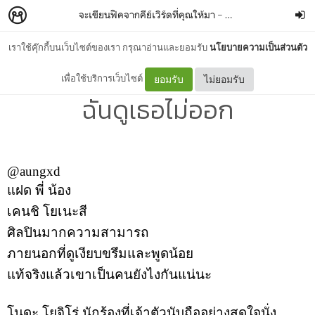
จะเขียนฟิคจากคีย์เวิร์ดที่คุณให้มา
–
punpun35
เราใช้คุ๊กกี้บนเว็บไซต์ของเรา กรุณาอ่านและยอมรับ
นโยบายความเป็นส่วนตัว
เธอเป็นยังไงฉันอยากรู้ เพราะ
เพื่อใช้บริการเว็บไซต์
ยอมรับ
ไม่ยอมรับ
ฉันดูเธอไม่ออก
@aungxd
แฝด
พี่
น้อง
เคนชิ
โยเนะสี
ศิลปินมากความสามารถ
ภายนอกที่ดูเงียบขรึมและพูดน้อย
แท้จริงแล้วเขาเป็นคนยังไงกันแน่นะ
โนดะ
โยจิโร่
นักร้องที่เจ้าตัวนับถืออย่างสุดใจนั่ง