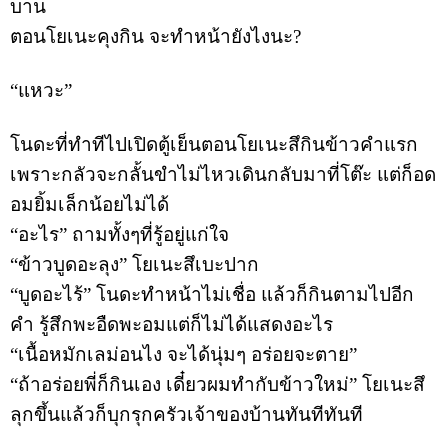
บาน
ตอนโยเนะคุงกิน
จะทำหน้ายังไงนะ
?
“
แหวะ
”
โนดะที่ทำทีไปเปิดตู้เย็นตอนโยเนะสึกินข้าวคำแรก
เพราะกลัวจะกลั้นขำไม่ไหวเดินกลับมาที่โต๊ะ
แต่ก็อด
อมยิ้มเล็กน้อยไม่ได้
“
อะไร
”
ถามทั้งๆที่รู้อยู่แก่ใจ
“
ข้าวบูดอะลุง
”
โยเนะสึเบะปาก
“
บูดอะไร้
”
โนดะทำหน้าไม่เชื่อ
แล้วก็กินตามไปอีก
คำ
รู้สึกพะอืดพะอมแต่ก็ไม่ได้แสดงอะไร
“
เนื้อหมักเลม่อนไง
จะได้นุ่มๆ
อร่อยจะตาย
”
“
ถ้าอร่อยพี่ก็กินเอง
เดี๋ยวผมทำกับข้าวใหม่
”
โยเนะสึ
ลุกขึ้นแล้วก็บุกรุกครัวเจ้าของบ้านทันทีทันที