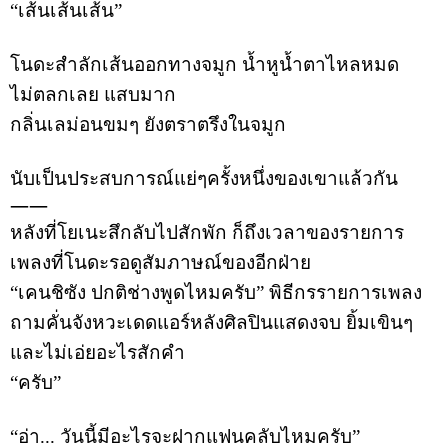
“
เส้นเส้นเส้น
”
โนดะสำลักเส้นออกทางจมูก
น้ำหูน้ำตาไหลหมด
ไม่ตลกเลย
แสบมาก
กลิ่นเลม่อนขมๆ
ยังตราตรึงในจมูก
นับเป็นประสบการณ์แย่ๆครั้งหนึ่งของเขาแล้วกัน
——
หลังที่โยเนะสึกลับไปสักพัก
ก็ถึงเวลาของรายการ
เพลงที่โนดะรอดูสัมภาษณ์ของอีกฝ่าย
“
เคนชิซัง
ปกติช่างพูดไหมครับ
”
พิธีกรรายการเพลง
ถามคั่นจังหวะเดดแอร์หลังศิลปินแสดงจบ
ยิ้มเขินๆ
และไม่เอ่ยอะไรสักคำ
“
ครับ
”
“
อ่า
...
วันนี้มีอะไรจะฝากแฟนคลับไหมครับ
”