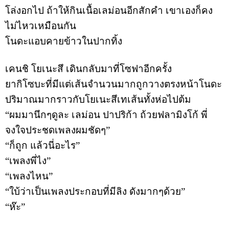
โล่งอกไป
ถ้าให้กินเนื้อเลม่อนอีกสักคำ
เขาเองก็คง
ไม่ไหวเหมือนกัน
โนดะแอบคายข้าวในปากทิ้ง
เคนชิ
โยเนะสึ
เดินกลับมาที่โซฟาอีกครั้ง
ยากิโซบะที่มีแต่เส้นจำนวนมากถูกวางตรงหน้าโนดะ
ปริมาณมากราวกับโยเนะสึเทเส้นทั้งห่อไปต้ม
“
ผมมานึกๆดูละ
เลม่อน
ปาปริก้า
ถ้วยฟลามิงโก้
พี่
จงใจประชดเพลงผมชัดๆ
”
“
ก็ถูก
แล้วนี่อะไร
”
“
เพลงพี่ไง
”
“
เพลงไหน
”
“
ใบ้ว่าเป็นเพลงประกอบที่มีลิง
ดังมากๆด้วย
”
“
ห๊ะ
”