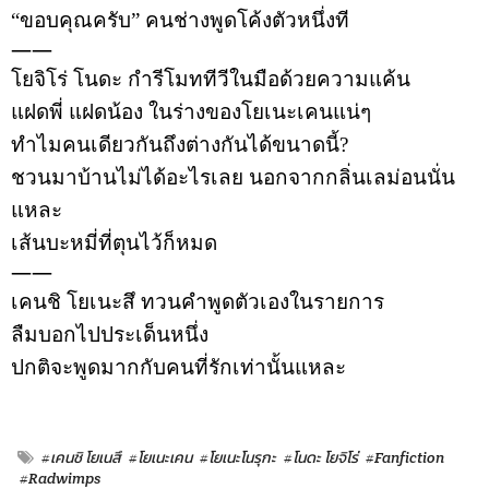
“
ขอบคุณครับ
”
คนช่างพูดโค้งตัวหนึ่งที
——
โยจิโร่
โนดะ
กำรีโมททีวีในมือด้วยความแค้น
แฝดพี่
แฝดน้อง
ในร่างของโยเนะเคนแน่ๆ
ทำไมคนเดียวกันถึงต่างกันได้ขนาดนี้
?
ชวนมาบ้านไม่ได้อะไรเลย
นอกจากกลิ่นเลม่อนนั่น
แหละ
เส้นบะหมี่ที่ตุนไว้ก็หมด
——
เคนชิ
โยเนะสึ
ทวนคำพูดตัวเองในรายการ
ลืมบอกไปประเด็นหนึ่ง
ปกติจะพูดมากกับคนที่รักเท่านั้นแหละ
#เคนชิ โยเนสึ
#โยเนะเคน
#โยเนะโนรุกะ
#โนดะ โยจิโร่
#Fanfiction
#Radwimps