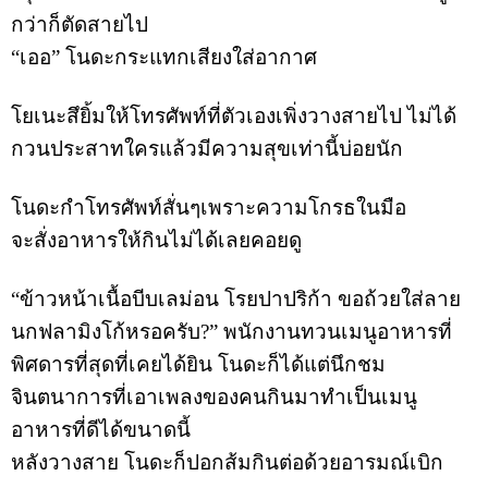
กว่าก็ตัดสายไป
“
เออ
”
โนดะกระแทกเสียงใส่อากาศ
โยเนะสึยิ้มให้โทรศัพท์ที่ตัวเองเพิ่งวางสายไป
ไม่ได้
กวนประสาทใครแล้วมีความสุขเท่านี้บ่อยนัก
โนดะกำโทรศัพท์สั่นๆเพราะความโกรธในมือ
จะสั่งอาหารให้กินไม่ได้เลยคอยดู
“
ข้าวหน้าเนื้อบีบเลม่อน
โรยปาปริก้า
ขอถ้วยใส่ลาย
นกฟลามิงโก้หรอครับ
?”
พนักงานทวนเมนูอาหารที่
พิศดารที่สุดที่เคยได้ยิน
โนดะก็ได้แต่นึกชม
จินตนาการที่เอาเพลงของคนกินมาทำเป็นเมนู
อาหารที่ดีได้ขนาดนี้
หลังวางสาย
โนดะก็ปอกส้มกินต่อด้วยอารมณ์เบิก