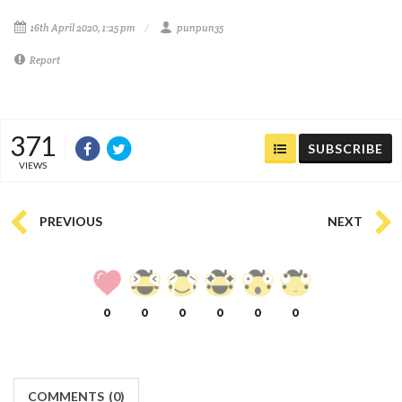
16th April 2020, 1:25 pm
punpun35
Report
371
SUBSCRIBE
VIEWS
PREVIOUS
NEXT
0
0
0
0
0
0
COMMENTS
(
0)