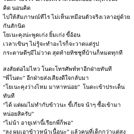
คิด
นอนคิด
ไปให้สัมภาษณ์ทีไร
ไม่เห็นเหมือนตัวจริงเวลาอยู่ด้วย
กันสักนิด
โยเนะคุงน่ะพูดเก่ง
ยิ้มเก่ง
ขี้อ้อน
เวลาเขินๆ
ไม่รู้จะทำอะไรก็จะวาดแต่รูป
กระดาษดีๆมีไม่วาด
สุดท้ายทิชชูที่บ้านก็หมดทุกที
สงสัยต่อไม่ไหว
โนดะโทรศัพท์หาอีกฝ่ายทันที
“
พี่โนดะ
”
อีกฝ่ายส่งเสียงดีใจกลับมา
“
โยเนะคุงว่างไหม
มาหาหน่อย
”
โนดะเข้าประเด็น
ทันที
“
ได้
แต่ผมไม่ทำกับข้าวนะ
ขี้เกียจ
น้าๆ
ซื้อเข้ามา
หน่อยสิครับ
”
“
ไม่น้า
อายุเท่านี้เรียกพี่ก็พอ
”
“
ลุง
ผมเอาข้าวหน้าเนื้อนะ
”
แล้วคนที่เด็กกว่าแต่สูง