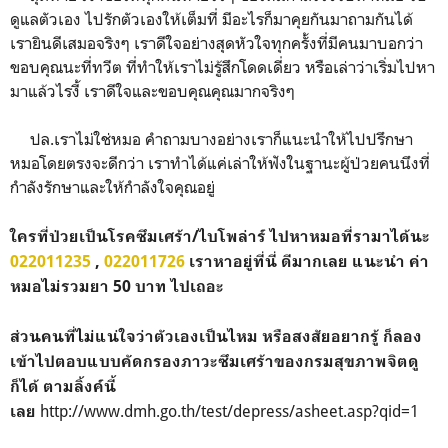
ดูแลตัวเอง ไปรักตัวเองให้เต็มที่ มีอะไรก็มาคุยกันมาถามกันได้
เรายินดีเสมอจริงๆ เราดีใจอย่างสุดหัวใจทุกครั้งที่มีคนมาบอกว่า
ขอบคุณนะที่ทวีต ที่ทำให้เราไม่รู้สึกโดดเดี่ยว หรือเล่าว่าเริ่มไปหา
มาแล้วไรงี้ เราดีใจและขอบคุณคุณมากจริงๆ
ปล.เราไม่ใช่หมอ คำถามบางอย่างเราก็แนะนำให้ไปปรึกษา
หมอโดยตรงจะดีกว่า เราทำได้แค่เล่าให้ฟังในฐานะผู้ป่วยคนนึงที่
กำลังรักษาและให้กำลังใจคุณอยู่
ใครที่ป่วยเป็นโรคซึมเศร้า/ไบโพล่าร์ ไปหาหมอที่รามาได้นะ
022011235
,
022011726
เราหาอยู่ที่นี่ ดีมากเลย แนะนำ ค่า
หมอไม่รวมยา 50 บาท ไปเถอะ
ส่วนคนที่ไม่แน่ใจว่าตัวเองเป็นไหม หรือสงสัยอยากรู้ ก็ลอง
เข้าไปตอบแบบคัดกรองภาวะซึมเศร้าของกรมสุขภาพจิตดู
ก็ได้ ตามลิ้งค์นี้
http://www.dmh.go.th/test/depress/asheet.asp?qid=1
เลย