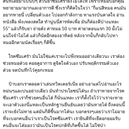
สนิทเลยมาเป็นปีๆ ส่วนยาซึมเศร้ายังไม่ได้ให้ เพราะหมอบอกคุณ
พยายามมามากและอาการดี ซึ่งเราก็คิดในใจว่า "ก็แน่สิหมอ คนมัน
อยากหายนี่ เปลี่ยนตัวเอง ไปออกกำลังกาย หาแรงบันดาลใจ อ่าน
หนังสือ ฟังเพลงสดใส ทำนู่นนี่สารพัดเพื่อ มันก็ต้องดีบ้างแหละ
55" แล้วก็รับยา จ่ายตัง ค่าหมอ 50 บาท ค่ายาตอนแรก 30 มั้งไม่
แน่ใจจำไม่ได้ แล้วก็นัดอีกสองอาทิตย์ หลังจากนั้นก็กลับไปหา
หมออีกตามนัดเรื่อยๆ ก็ดีขึ้น
โรคซึมเศร้า มันไม่ใช่แค่เราจะไปพึ่งหมออย่างเดียวนะ เราต้อง
ช่วยหมอด้วย คอยดูอาการ ดูจิตใจตัวเอง ปรับพฤติกรรมตัวเอง
ด้วย จดบันทึกไว้คุยกะหมอ
ป๊าบอกเราตลอดว่าเล่นทวิตเตอร์เนี่ย อย่าเอาแต่ไปอ่านอะไร
หม่นๆและบ่นอย่างเดียว มันทำประโยชน์ได้นะ ถ้าเราหายจากโรค
ซึมเศร้า เราก็ช่วยคนอื่นได้ ก็นั่นแหละ เราก็ตั้งใจไว้ว่าเราจะหาย
จะเอาตัวเองนี่แหละเป็นหลักฐานยืนยันเลยว่ามันหายได้ ถึงตอนนี้
เราจะยังไม่หาย แต่มันก็ดีขึ้นมากได้นะ บอกตรงๆเลยว่าเราไม่อาย
ที่จะบอกคนอื่นว่าเราเป็นโรคซึมเศร้า เรายินดีที่จะยืดอกยอมรับ
คนอื่นจะได้มองว่ามันเป็นโรคปกติที่เกิดขึ้นได้ ไม่ใช่บ้า