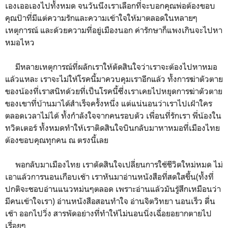
เองเออเองไปทั้งหมด จนวันนึงเราเลือกที่จะบอกคุณพ่อต้องขอบ
คุณป๊าที่มีแต่ความรักและความเข้าใจให้มาตลอดในหลายๆ
เหตุการณ์ และด้วยความที่อยู่เมืองนอก ค่ารักษาก็แพงเกินจะไปหา
หมอไหว
มีหลายเหตุการณ์ที่ผลักเราให้ตัดสินใจว่าเราจะต้องไปหาหมอ
แล้วแหละ เราจะไม่ให้โรคนี้มาควบคุมเราอีกแล้ว ทั้งการฆ่าตัวตาย
ของน้องที่เราสนิทด้วยที่เป็นโรคนี้ซึ่งเราเคยไปหยุดการฆ่าตัวตาย
ของเขาที่บ้านมาได้สำเร็จครั้งหนึ่ง แต่แน่นอนว่าเราไปเฝ้าใคร
ตลอดเวลาไม่ได้ ทั้งกำลังใจจากคนรอบตัว เพื่อนที่รักเรา พี่น้องใน
ทวิตเตอร์ ทั้งหมดทำให้เราติดสินใจบินกลับมาหาหมอที่เมืองไทย
ต้องขอบคุณทุกคน ณ ตรงนี้เลย
พอกลับมาเมืองไทย เราตัดสินใจเปลี่ยนการใช้ชีวิตใหม่หมด ไม่
เอาแล้วการนอนเกือบเช้า เราหันมาอ่านหนังสือที่สดใสขึ้น(ทั้งที่
ปกติจะชอบอ่านแนวหม่นๆตลอด เพราะอ่านแล้วมันรู้สึกเหมือนว่า
มีคนเข้าใจเรา) อ่านหนังสือสอนทำใจ อ่านจิตวิทยา นอนเร็ว ตื่น
เช้า ออกไปวิ่ง สารพัดอย่างที่ทำให้ไม่นอนนิ่งเฉื่อยอยากตายไป
เรื่อยๆ