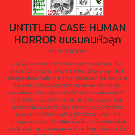
UNTITLED CASE: HUMAN
HORROR ชมรมคนหัวลุก
SALMONBOOKS
รวมเรื่องราวของมนุษย์ที่มีพฤติกรรมชวนสงสัย โดยการคัด
สรรจาก ‘ยชญ์ บรรพพงศ์’ และ ‘ธัญวัฒน์ อิพภูดม’ สองนักเล่า
เรื่องผู้เสพติดความลี้ลับจากรายการพ็อดแคสต์ Untitled Case
ที่จะพาคุณไปพบกับกลุ่มคนอย่างฆาตกรต่อเนื่องที่ฆ่าคน
เพราะเสียงแว่วในหู, ผู้ต้องสงสัยที่เกี่ยวข้องกับคดีการเสียชีวิต
อย่างปริศนาของแบล็ก ดาห์เลีย, คนที่พบเจอเหตุการณ์
ประหลาดในโรงแรมที่สหรัฐฯ, เรื่องราวของผู้นำลัทธิที่พา
ผู้คนอพยพไปสร้างอาณาจักรอยู่ต่างบ้านต่างเมือง, การ
ปรากฏตัวของกลุ่มคนชายชุดดำที่ไม่ใช่แบบในหนังฮอลลีวูด
และอีกสารพัดเหตุการณ์ของผู้คนที่จะทำให้คุณเห็นความเป็น