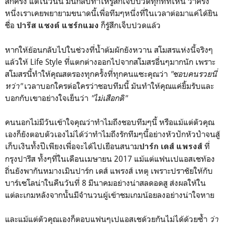
สักครั้ง แต่ในวันนี้ มันกลับทำให้รู้สึกเจ็บปวดทุกทีที่เห็น ว่าครั้ง
หนึ่งเราเคยพยายามขนาดนี้เพื่อทีมๆหนึ่งที่ในเวลาต่อมาแค่ได้ยิน
ชื่อ
ก็รู้สึกเจ็บปวดแล้ว
ปารีส แซงต์ แชร์กแมง
หากให้ย้อนกลับไปในช่วงที่น้ำต้มผักยังหวาน สโมสรแห่งนี้จริงๆ
แล้วให้ Life Style ที่แตกต่างออกไปจากสโมสรอื่นๆมากนัก เพราะ
สโมสรนี้ทำให้คุณสตรองทุกครั้งที่ทุกคนแซะคุณว่า
"ชอบคนรวยนี่
หว่า"
เวลาบอกใครต่อใครว่าชอบทีมนี้ มันทำให้คุณแค่ยิ้มรับและ
บอกกับเขาอย่างใจเย็นว่า
"ไม่เสือกดิ"
คนนอกไม่มีวันเข้าใจคุณว่าทำไมถึงชอบทีมๆนี้ หรือแม้แต่ตัวคุณ
เองก็ยังตอบตัวเองไม่ได้ว่าทำไมถึงรักทีมๆนี้อย่างหัวปักหัวปำจนสู้
เก็บเงินทั้งปีเพียงเพื่อจะได้ไปเยือนสนาม
ที่
ปาร์ก เดส์ แพรงส์
กรุงปารีส ทั้งๆที่ในเดือนเมษายน 2017 แม้แต่แฟนเปแอสเชท้อง
ถิ่นยังพากันหมางเมินปาร์ก เดส์ แพรงส์ เหตุ เพราะปราชัยให้กับ
บาร์เซโลน่าในคืนวันที่ 8 มีนาคมอย่างน่าสลดอดสู ส่งผลให้ใน
แต่ละเกมหลังจากนั้นมีจำนวนผู้เข้าชมเกมน้อยลงอย่างน่าใจหาย
และแม้แต่ตัวคุณเองก็ตอบแฟนๆเปแอสเชด้วยกันไม่ได้ด้วยซ้ำ
ว่า