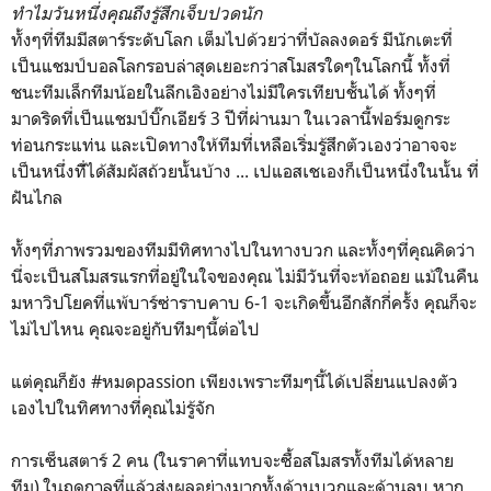
ทำไมวันหนึ่งคุณถึงรู้สึกเจ็บปวดนัก
ทั้งๆที่ทีมมีสตาร์ระดับโลก เต็มไปด้วยว่าที่บัลลงดอร์ มีนักเตะที่
เป็นแชมป์บอลโลกรอบล่าสุดเยอะกว่าสโมสรใดๆในโลกนี้ ทั้งที่
ชนะทีมเล็กทีมน้อยในลีกเอิงอย่างไม่มีใครเทียบชั้นได้ ทั้งๆที่
มาดริดที่เป็นแชมป์บิ๊กเอียร์ 3 ปีที่ผ่านมา ในเวลานี้ฟอร์มดูกระ
ท่อนกระแท่น และเปิดทางให้ทีมที่เหลือเริ่มรู้สึกตัวเองว่าอาจจะ
เป็นหนึ่งทีั่ได้สัมผัสถ้วยนั้นบ้าง ... เปแอสเชเองก็เป็นหนึ่งในนั้น ที่
ฝันไกล
ทั้งๆที่ภาพรวมของทีมมีทิศทางไปในทางบวก และทั้งๆที่คุณคิดว่า
นี่จะเป็นสโมสรแรกที่อยู่ในใจของคุณ ไม่มีวันที่จะท้อถอย แม้ในคืน
มหาวิปโยคที่แพ้บาร์ซ่าราบคาบ 6-1 จะเกิดขึ้นอีกสักกี่ครั้ง คุณก็จะ
ไม่ไปไหน คุณจะอยู่กับทีมๆนี้ต่อไป
แต่คุณก็ยัง #หมดpassion เพียงเพราะทีมๆนี้ได้เปลี่ยนแปลงตัว
เองไปในทิศทางที่คุณไม่รู้จัก
การเซ็นสตาร์ 2 คน (ในราคาที่แทบจะซื้อสโมสรทั้งทีมได้หลาย
ทีม) ในฤดูกาลที่แล้วส่งผลอย่างมากทั้งด้านบวกและด้านลบ หาก