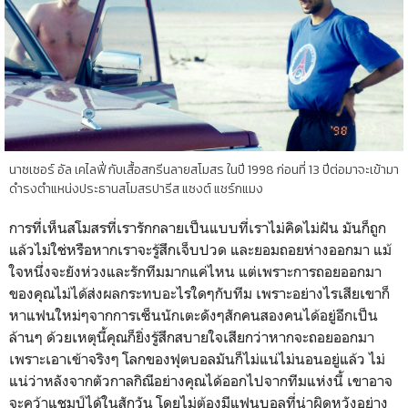
นาซเซอร์ อัล เคไลฟี่ กับเสื้อสกรีนลายสโมสร ในปี 1998 ก่อนที่ 13 ปีต่อมาจะเข้ามา
ดำรงตำแหน่งประธานสโมสรปารีส แซงต์ แชร์กแมง
การที่เห็นสโมสรที่เรารักกลายเป็นแบบที่เราไม่คิดไม่ฝัน มันก็ถูก
แล้วไม่ใช่หรือหากเราจะรู้สึกเจ็บปวด และยอมถอยห่างออกมา แม้
ใจหนึ่งจะยังห่วงและรักทีมมากแค่ไหน แต่เพราะการถอยออกมา
ของคุณไม่ได้ส่งผลกระทบอะไรใดๆกับทีม เพราะอย่างไรเสียเขาก็
หาแฟนใหม่ๆจากการเซ็นนักเตะดังๆสักคนสองคนได้อยู่อีกเป็น
ล้านๆ ด้วยเหตุนี้คุณก็ยิ่งรู้สึกสบายใจเสียกว่าหากจะถอยออกมา
เพราะเอาเข้าจริงๆ โลกของฟุตบอลมันก็ไม่แน่ไม่นอนอยู่แล้ว ไม่
แน่ว่าหลังจากตัวกาลกิณีอย่างคุณได้ออกไปจากทีมแห่งนี้ เขาอาจ
จะคว้าแชมป์ได้ในสักวัน โดยไม่ต้องมีแฟนบอลที่น่าผิดหวังอย่าง