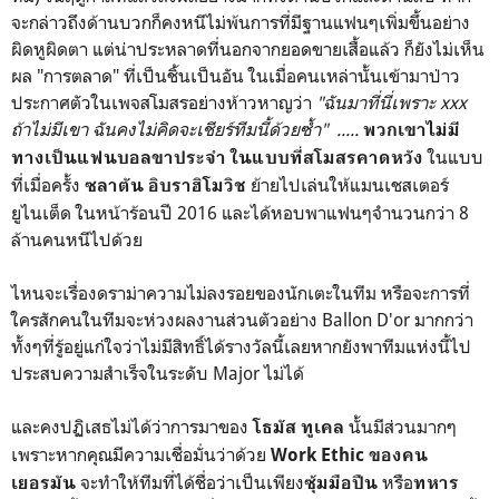
จะกล่าวถึงด้านบวกก็คงหนีไม่พ้นการที่มีฐานแฟนๆเพิ่มขึ้นอย่าง
ผิดหูผิดตา แต่น่าประหลาดที่นอกจากยอดขายเสื้อแล้ว ก็ยังไม่เห็น
ผล "การตลาด" ที่เป็นชิ้นเป็นอัน ในเมื่อคนเหล่านั้นเข้ามาป่าว
ประกาศตัวในเพจสโมสรอย่างห้าวหาญว่า
"ฉันมาที่นี่เพราะ xxx
ถ้าไม่มีเขา ฉันคงไม่คิดจะเชียร์ทีมนี้ด้วยซ้ำ" .....
พวกเขาไม่มี
ในแบบ
ทางเป็นแฟนบอลขาประจำ ในแบบที่สโมสรคาดหวัง
ที่เมื่อครั้ง
ย้ายไปเล่นให้แมนเชสเตอร์
ซลาตัน อิบราฮิโมวิช
ยูไนเต็ด ในหน้าร้อนปี 2016 และได้หอบพาแฟนๆจำนวนกว่า 8
ล้านคนหนีไปด้วย
ไหนจะเรื่องดราม่าความไม่ลงรอยของนักเตะในทีม หรือจะการที่
ใครสักคนในทีมจะห่วงผลงานส่วนตัวอย่าง Ballon D'or มากกว่า
ทั้งๆที่รู้อยู่แก่ใจว่าไม่มีสิทธิ์ได้รางวัลนี้เลยหากยังพาทีมแห่งนี้ไป
ประสบความสำเร็จในระดับ Major ไม่ได้
และคงปฏิเสธไม่ได้ว่าการมาของ
นั้นมีส่วนมากๆ
โธมัส ทูเคล
เพราะหากคุณมีความเชื่อมั่นว่าด้วย
Work Ethic ของคน
จะทำให้ทีมที่ได้ชื่อว่าเป็นเพียง
หรือ
เยอรมัน
ซุ้มมือปืน
ทหาร