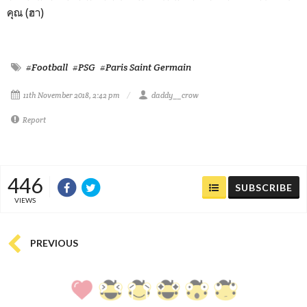
คุณ (ฮา)
#Football
#PSG
#Paris Saint Germain
11th November 2018, 2:42 pm
daddy__crow
Report
446
SUBSCRIBE
VIEWS
PREVIOUS