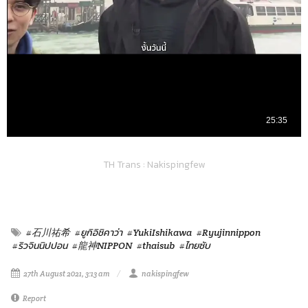
TH Trans : Nakispingfew
#石川祐希
#ยูกิอิชิคาว่า
#YukiIshikawa
#Ryujinnippon
#ริวจินนิปปอน
#龍神NIPPON
#thaisub
#ไทยซับ
27th August 2021, 3:13 am
nakispingfew
Report