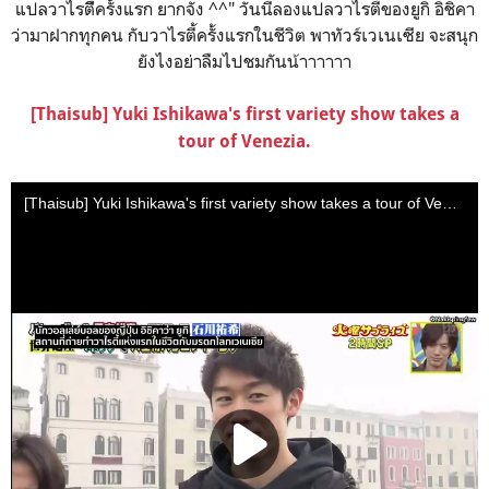
แปลวาไรตี้ีครั้งแรก ยากจัง ^^" วันนี้ลองแปลวาไรตี้ของยูกิ อิชิคา
ว่ามาฝากทุกคน กับวาไรตี้ครั้งแรกในชีวิต พาทัวร์เวเนเซีย จะสนุก
ยังไงอย่าลืมไปชมกันน้าาาาาา
[Thaisub] Yuki Ishikawa's first variety show takes a
tour of Venezia.