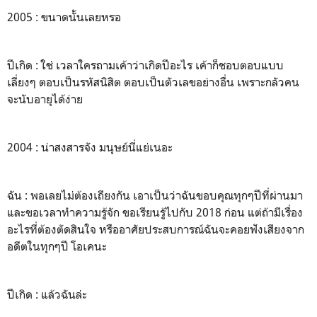
2005 : ขนาดนั้นเลยหรอ
ปีเกิด : ใช่ เวลาใครถามเค้าว่าเกิดปีอะไร เค้าก็ชอบตอบแบบ
เลี่ยงๆ ตอบเป็นรหัสนิสิต ตอบเป็นตัวเลขอย่างอื่น เพราะกลัวคน
จะนับอายุได้ง่าย
2004 : น่าสงสารจัง มนุษย์นี่แย่เนอะ
ฉัน : พอเลยไม่ต้องเถียงกัน เอาเป็นว่าฉันขอบคุณทุกๆปีที่ผ่านมา
และขอเวลาทำความรู้จัก ขอเรียนรู้ไปกับ 2018 ก่อน แต่ถ้ามีเรื่อง
อะไรที่ต้องตัดสินใจ หรืออาศัยประสบการณ์ฉันจะคอยฟังเสียงจาก
อดีตในทุกๆปี โอเคนะ
ปีเกิด : แล้วฉันล่ะ