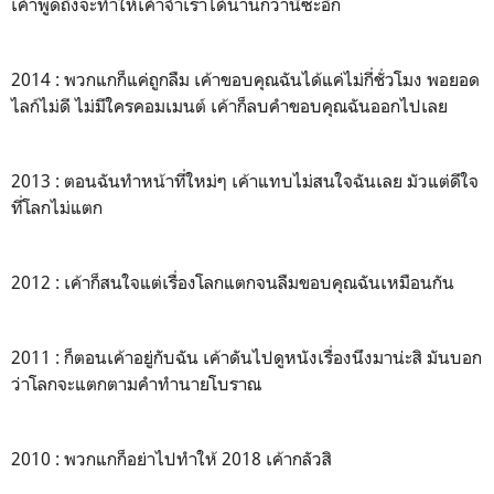
เค้าพูดถึงจะทำให้เค้าจำเราได้นานกว่านี้ซะอีก
2014 : พวกแกก็แค่ถูกลืม เค้าขอบคุณฉันได้แค่ไม่กี่ชั่วโมง พอยอด
ไลก์ไม่ดี ไม่มีใครคอมเมนต์ เค้าก็ลบคำขอบคุณฉันออกไปเลย
2013 : ตอนฉันทำหน้าที่ใหม่ๆ เค้าแทบไม่สนใจฉันเลย มัวแต่ดีใจ
ที่โลกไม่แตก
2012 : เค้าก็สนใจแต่เรื่องโลกแตกจนลืมขอบคุณฉันเหมือนกัน
2011 : ก็ตอนเค้าอยู่กับฉัน เค้าดันไปดูหนังเรื่องนึงมาน่ะสิ มันบอก
ว่าโลกจะแตกตามคำทำนายโบราณ
2010 : พวกแกก็อย่าไปทำให้ 2018 เค้ากลัวสิ