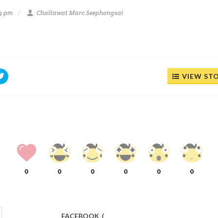
29 pm
Chaitawat Marc Seephongsai
VIEW ST
0
0
0
0
0
0
FACEBOOK
(