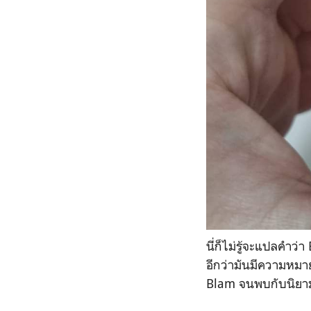
นี่ก็ไม่รู้จะแปลคำว
อีกว่ามันมีความหมา
Blam จนพบกับนิยาม