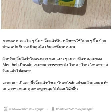
ยาดมแบบเจล ใส่ ๆ นิ่ม ๆ จิ้มแล้วฟิน หลักการใช้ก็ง่าย ๆ จิ้ม ป้าย
ปาด แปะ รับรองฟินสุดใจ เย็นสดชื่นนนนนน
สำหรับกลิ่นถือว่าไม่แรงมาก หอมแยน ๆ เพราะมีสวนผสมของ
Menthol เป็นหลัก เหมาะแก่การพกพาไปไหนมาไหน โดนอากาศ
ร้อนแล้วไม่ละลาย
จะหอมมาเมื่อเอานิ้วจิ้มแล้วป้ายลงในอะไรสักอย่างแล้วค่อยดม ถ้า
ดมจากขวดเลย สูดจนจมูกหลุดก็ไม่ค่อยได้กลิ่น
22nd November 2016, 1:56 pm
Chaitawat Marc Seephongsai