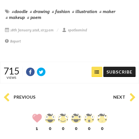
#doodle
# drawing
# fashion
# illustration
# maker
# makeup
# poem
18th January 2018, 10:53 am
spotlssmind
Report
715
SUBSCRIBE
VIEWS
PREVIOUS
NEXT
1
0
0
0
0
0