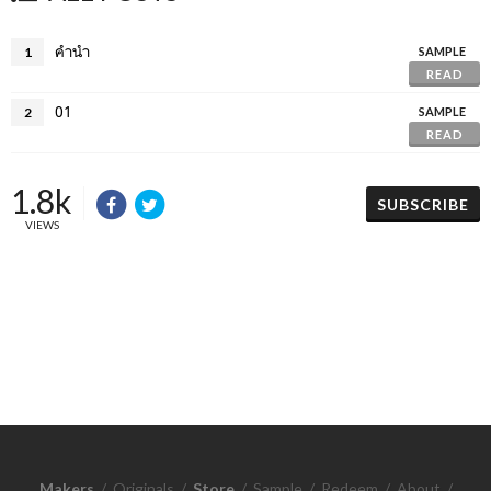
คำนำ
1
SAMPLE
READ
01
2
SAMPLE
READ
1.8k
SUBSCRIBE
VIEWS
Makers
/
Originals
/
Store
/
Sample
/
Redeem
/
About
/