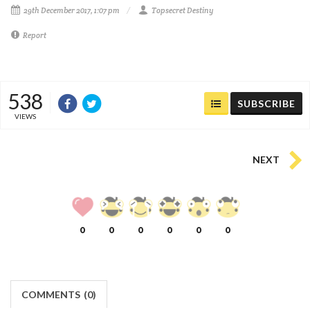
29th December 2017, 1:07 pm
Topsecret Destiny
Report
538
SUBSCRIBE
VIEWS
NEXT
0
0
0
0
0
0
COMMENTS
(
0)