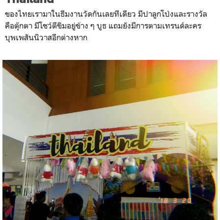
ของไทยเรามาในธีมงานวัดกันเลยทีเดียว มีปาลูกโป่งและรางวัล
คือตุ๊กตา มีโชว์ตีขิมอยู่ข้าง ๆ บูธ แถมยังมีการตามเทรนด์ละคร
บุพเพสันนิวาสอีกต่างหาก