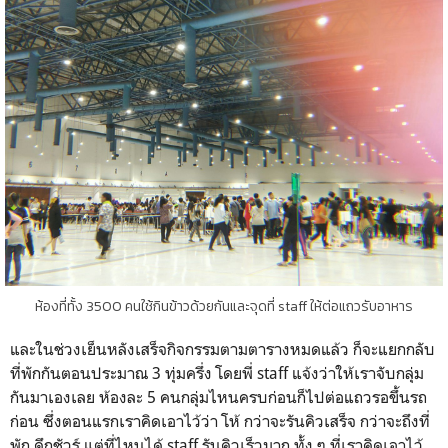
ห้องที่ทั้ง 3500 คนใช้กินข้าวด้วยกันและจุดที่ staff ให้ต่อแถวรับอาหาร
และในช่วงเย็นหลังเสร็จกิจกรรมตามตารางหมดแล้ว ก็จะแยกกลับ
ที่พักกันตอนประมาณ 3 ทุ่มครึ่ง โดยพี่ staff แจ้งว่าให้เราจับกลุ่ม
กันมาเองเลย ห้องละ 5 คนกลุ่มไหนครบก่อนก็ไปต่อแถวรอขึ้นรถ
ก่อน ซึ่งตอนแรกเราคิดเอาไว้ว่า โห้ กว่าจะรันคิวเสร็จ กว่าจะถึงที่
พัก ดึกชัวร์ แต่ที่ไหนได้ staff รันคิวเร็วมาก ทั้ง ๆ ที่เราคิดเอาไว้