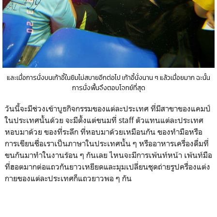
และเมื่อการนั่งบนเก้าอี้ในยิมไม่สบายอีกต่อไป เก้าอี้นั่งนาน ๆ แล้วเมื่อยมาก ฉะนั้น
การนั่งพื้นจึงตอบโจทย์ที่สุด
วันนี้จะมีช่วงเข้าบูธกิจกรรมของแต่ละประเทศ ที่มีสาขาของแคมป์
ในประเทศนั้นด้วย จะมีตั้งแต่ขนมที่ staff ตัวแทนแต่ละประเทศ
หอบมาด้วย ของที่ระลึก ที่หอบมาด้วยเหมือนกัน ของทำมือหรือ
การเขียนชื่อเราเป็นภาษาในประเทศนั้น ๆ หรืออาหารเครื่องดื่มที่
ขนกันมาทำในงานร้อน ๆ กันเลย ไหนจะมีการเพ้นท์หน้า เพ้นท์มือ
ที่ฮอตมากต่อแถวกันยาวเหยียดและมุมเปลี่ยนชุดถ่ายรูปครื่องแต่ง
กายของแต่ละประเทศก็แถวยาวพอ ๆ กัน