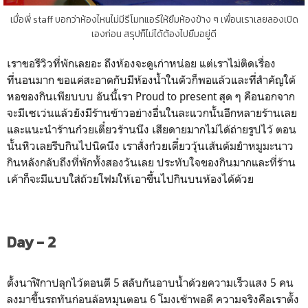
เมื่อพี่ staff บอกว่าห้องไหนไม่มีรีโมทแอร์ให้ยืมห้องข้าง ๆ เพื่อนเราเลยลองเปิด
เองก่อน สรุปก็ไม่ได้ต้องไปยืมอยู่ดี
เราขอรีวิวที่พักเลยอะ ถึงห้องจะดูเก่าหน่อย แต่เราไม่ติดเรื่อง
ที่นอนมาก ขอแค่สะอาดกับมีห้องน้ำในตัวก็พอแล้วและที่สำคัญใต้
หอของกินเพียบบบ อันนี้เรา Proud to present สุด ๆ คือนอกจาก
จะมีเซเว่นแล้วยังมีร้านข้าวอย่างอื่นในละแวกนั้นอีกหลายร้านเลย
และแนะนำร้านก๋วยเตี๋ยวร้านนึง เสียดายมากไม่ได้ถ่ายรูปไว้ ตอน
นั้นหิวเลยรีบกินไปนิดนึง เราสั่งก๋วยเตี๋ยววุ้นเส้นต้มยำหมูมะนาว
กินหลังกลับถึงที่พักทั้งสองวันเลย ประทับใจของกินมากและที่ร้าน
เค้าก็จะมีแบบใส่ถ้วยโฟมให้เอาขึ้นไปกินบนห้องได้ด้วย
Day - 2
ตั้งนาฬิกาปลุกไว้ตอนตี 5 สลับกันอาบน้ำด้วยความเร็วแสง 5 คน
ลงมาขึ้นรถทันก่อนล้อหมุนตอน 6 โมงเช้าพอดี ความจริงคือเราตั้ง