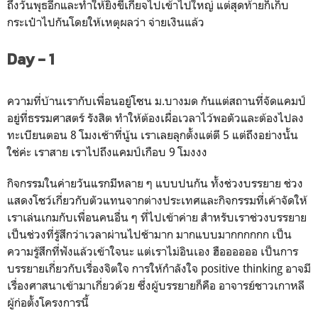
ถึงวันพุธอีกและทำให้ยิ่งขี้เกียจไปเข้าไปใหญ่ แต่สุดท้ายก็เก็บ
กระเป๋าไปกันโดยให้เหตุผลว่า จ่ายเงินแล้ว
Day - 1
ความที่บ้านเรากับเพื่อนอยู่โซน ม.บางมด กันแต่สถานที่จัดแคมป์
อยู่ที่ธรรมศาสตร์ รังสิต ทำให้ต้องเผื่อเวลาไว้พอตัวและต้องไปลง
ทะเบียนตอน 8 โมงเช้าที่นู้น เราเลยลุกตั้งแต่ตี 5 แต่ถึงอย่างนั้น
ใช่ค่ะ เราสาย เราไปถึงแคมป์เกือบ 9 โมงงง
กิจกรรมในค่ายวันแรกมีหลาย ๆ แบบปนกัน ทั้งช่วงบรรยาย ช่วง
แสดงโชว์เกี่ยวกับตัวแทนจากต่างประเทศและกิจกรรมที่เค้าจัดให้
เราเล่นเกมกับเพื่อนคนอื่น ๆ ที่ไปเข้าค่าย สำหรับเราช่วงบรรยาย
เป็นช่วงที่รู้สึกว่าเวลาผ่านไปช้ามาก มากแบบมากกกกกก เป็น
ความรู้สึกที่ฟังแล้วเข้าใจนะ แต่เราไม่อินเอง ฮืออออออ เป็นการ
บรรยายเกี่ยวกับเรื่องจิตใจ การให้กำลังใจ positive thinking อาจมี
เรื่องศาสนาเข้ามาเกี่ยวด้วย ซึ่งผู้บรรยายก็คือ อาจารย์ชาวเกาหลี
ผู้ก่อตั้งโครงการนี้