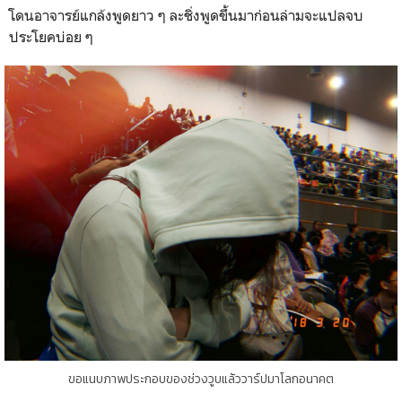
โดนอาจารย์แกล้งพูดยาว ๆ ละชิ่งพูดขึ้นมาก่อนล่ามจะแปลจบ
ประโยคบ่อย ๆ
ขอแนบภาพประกอบของช่วงวูบแล้ววาร์ปมาโลกอนาคต