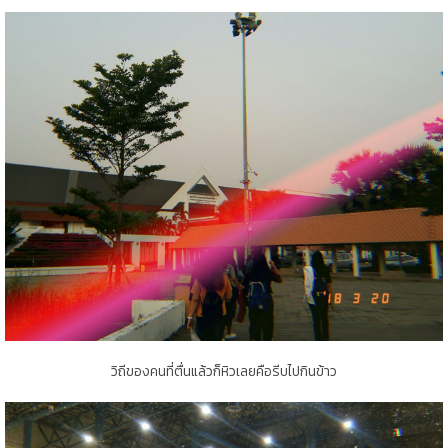
วิถีของคนที่ตื่นแล้วก็หิวเลยคือรีบไปกินข้าว