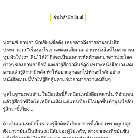
ฟรานซ์ คาฟกา นักเขียนชื่อดัง เคยกล่าวถึงการอ่านหนังสือ
ประมาณว่า “เรื่องอะไรเราจะต้องเสียเวลาอ่านหนังสือที่ไม่สามารถ
ทุบหัวให้เรา ‘ตื่น’ ได้?” ถึงจะเป็นแค่การคัดคำออกมาจากประโยค
ยาวๆ ของคาฟกาอีกที แต่เรารู้สึกว่ามันก็ถูก เพราะหนังสือบางเล่ม
อ่านแล้วรู้สึกว่ามีพลัง ทำให้อยากลุกออกไปทำอะไรสักอย่าง
หนังสือแบบนี้ทำให้รู้สึกคุ้มค่าแก่เวลามากกว่าเล่มอื่นๆ
พูดในฐานะคนอ่าน ในมือเล่มนี้ก็เหมือนหนังสือเหล่านั้น ที่อ่านจบ
แล้วรู้สึกว่าชีวิตไม่เหมือนเดิม แต่แทนที่จะมีไฟลุกขึ้นทำนู่นนี่กลับ
รู้สึกว่าขี้เกียจ...
ถ้าเป็นก่อนหน้านี้ เราคงรู้สึกผิดที่เกิดอาการขี้เกียจ เพราะถูกปลูก
ฝังมาว่ามันเป็นลักษณะนิสัยของผู้ไม่เจริญ ต่างจากคนที่ขยันขัน