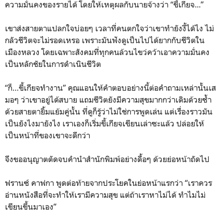
ความมั่นคงของรายได้ โดยให้เหตุผลกับนายจ้างว่า “ขี้เกียจ...”
เขาส่งสายตาแปลกใจบ่อยๆ เวลาที่คนตกใจว่าเขาทำยังงี้ได้ไง ไม่
กลัวชีวิตจะไม่รอดเหรอ เพราะมันฟังดูเป็นไปได้ยากกับชีวิตใน
เมืองหลวง โดยเฉพาะสังคมที่ทุกคนล้วนไขว่คว้าเอาความมั่นคง
เป็นหลักชัยในการดำเนินชีวิต
“ก็…ขี้เกียจทำงาน” คุณแอนให้คำตอบอย่างนี้ต่อคำถามเหล่านั้นเส
มอๆ ว่าเขาอยู่ได้สบาย แถมชีวิตยังมีความสุขมากกว่าเดิมด้วยซ้ำ
ด้วยสายตายิ้มแย้มคู่นั้น ที่ดูก็รู้ว่าไม่ใช่การพูดเล่น แต่เรื่องราวมัน
เป็นยังไงมายังไง เราเองก็เริ่มขี้เกียจเขียนเล่าซะแล้ว ปล่อยให้
เป็นหน้าที่ของเขาจะดีกว่า
จึงขออนุญาตตัดจบคำนำสำนักพิมพ์อย่างดื้อๆ ด้วยย่อหน้าถัดไป
ฟรานซ์ คาฟกา พูดต่อท้ายจากประโยคในย่อหน้าแรกว่า “เราควร
อ่านหนังสือที่จะทำให้เรามีความสุข แต่ถ้าเราหาไม่ได้ ทำไมไม่
เขียนขึ้นมาเอง”