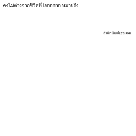
คงไม่ต่างจากชีวิตที่ iannnnn หมายถึง