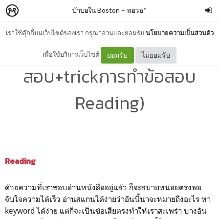
บ้าบอใน Boston
–
พอวอ*
เราใช้คุ๊กกี้บนเว็บไซต์ของเรา กรุณาอ่านและยอมรับ
นโยบายความเป็นส่วนตัว
IELTS (3-การเตรียมตัว
เพื่อใช้บริการเว็บไซต์
ยอมรับ
ไม่ยอมรับ
สอบ+trickการทำข้อสอบ
Reading)
Reading
ด้วยความที่เราชอบอ่านหนังสืออยู่แล้ว ก็จะสบายหน่อยตรงพอ
จับใจความได้เร็ว อ่านสแกนได้ง่ายว่าอันนี้น่าจะหมายถึงอะไร หา
keyword ได้ง่าย แต่ก็จะเป็นข้อเสียตรงทำให้เราสะเพร่า บางอัน