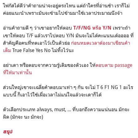
โฟกัสได้ดีว่าคำถามน่าจะอยู่ตรงไหน แต่ถ้าใครที่อ่านช้า เราก็ไม่
ค่อยแนะนำเพราะมันจะข้ามไปข้ามมาใช้เวลาประมาณนึงจ้า
อ่านคำถามดี ๆ ว่าเขาอยากให้ตอบ
เพราะถ้า
T/F/NG หรือ Y/N
เขาให้ตอบ T/F แล้วเราไปตอบ Y/N มันจะไม่ได้คะแนนเด้ออออ ที่
สำคัญคือคนที่ทดเอาไว้เป็นตัวย่อ
ก่อนหมดเวลาต้องมาเขียนคำ
เต็ม
True False Yes No ไม่ทิ้งไว้นะ
อย่าเดา หรือตอบจากความรู้เดิมของตัวเอง ให้
ตอบตาม passage
ที่ให้มาเท่านั้น
ส่วนใหญ่เขาจะเฉลี่ยคำตอบมาเท่า ๆ กัน จะไม่ T 6 F1 NG 1 อะไร
แบบนี้ ก็เอาไว้ใช้เผื่อเวลาไม่แน่ใจแล้วจะเดาก็ได้
ตัวเลือกประเภท always, must, ... ที่บอกถึงความแน่นอน มักจะ
ผิด (มักจะ นะ มักจะ)
สรุป