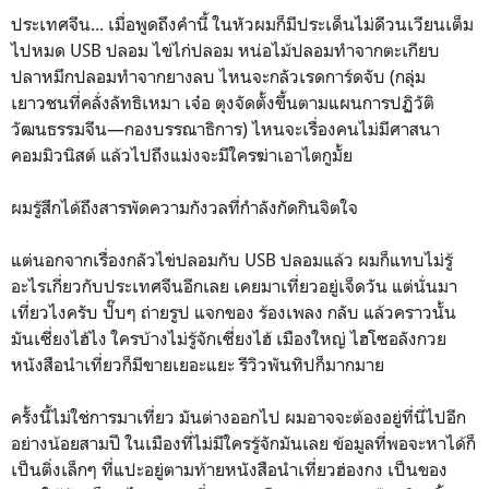
ประเทศจีน... เมื่อพูดถึงคำนี้ ในหัวผมก็มีประเด็นไม่ดีวนเวียนเต็ม
ไปหมด USB ปลอม ไข่ไก่ปลอม หน่อไม้ปลอมทำจากตะเกียบ
ปลาหมึกปลอมทำจากยางลบ ไหนจะกลัวเรดการ์ดจับ (กลุ่ม
เยาวชนที่คลั่งลัทธิเหมา เจ๋อ ตุงจัดตั้งขึ้นตามแผนการปฏิวัติ
วัฒนธรรมจีน—กองบรรณาธิการ) ไหนจะเรื่องคนไม่มีศาสนา
คอมมิวนิสต์ แล้วไปถึงแม่งจะมีใครฆ่าเอาไตกูมั้ย
ผมรู้สึกได้ถึงสารพัดความกังวลที่กำลังกัดกินจิตใจ
แต่นอกจากเรื่องกลัวไข่ปลอมกับ USB ปลอมแล้ว ผมก็แทบไม่รู้
อะไรเกี่ยวกับประเทศจีนอีกเลย เคยมาเที่ยวอยู่เจ็ดวัน แต่นั่นมา
เที่ยวไงครับ ปั๊บๆ ถ่ายรูป แจกของ ร้องเพลง กลับ แล้วคราวนั้น
มันเซี่ยงไฮ้ไง ใครบ้างไม่รู้จักเซี่ยงไฮ้ เมืองใหญ่ ไฮโซอลังกวย
หนังสือนำเที่ยวก็มีขายเยอะแยะ รีวิวพันทิปก็มากมาย
ครั้งนี้ไม่ใช่การมาเที่ยว มันต่างออกไป ผมอาจจะต้องอยู่ที่นี่ไปอีก
อย่างน้อยสามปี ในเมืองที่ไม่มีใครรู้จักมันเลย ข้อมูลที่พอจะหาได้ก็
เป็นติ่งเล็กๆ ที่แปะอยู่ตามท้ายหนังสือนำเที่ยวฮ่องกง เป็นของ