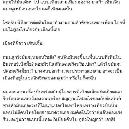
แถมให้มันเต็มๆ ไป แบบเที่ยวสามเมือง ฮ่องกง มาเก๊า เซินเจิ้น
แม่งดูเหมือนเยอะไง แต่ก็เพียงแค่นั้น
ใช่ครับ นี่คือการตัดสินใจมาทำงานตามคำชักชวนของเพื่อน โดยที่
ผมไม่รู้อะไรเกี่ยวกับเมืองนี้เลย
เมืองที่ชื่อว่า เซินเจิ้น
ถนนลูกรังมันจะหมดหรือยัง? คนจีนมันจะขี้บนพื้นแบบที่เห็นใน
อินเทอร์เน็ตมั้ย? คอมมิวนิสต์กินคนจริงหรือเปล่า? แล้วไข่มันจะ
ปลอมจริงมั้ยวะ? บางคนบอกว่าน่าจะประมาณแม่สาย อาจจะเป็น
เมืองที่อยู่ในเขตอิทธิพลของกลุ่มว้า หรือไม่ก็คะฉิ่น
ผมออกจากเครื่องบินพร้อมกับผู้โดยสารที่เบียดเสียดยัดเยียดและ
รีบร้อนจนแทบวิ่งลงจากเครื่อง สัญญาณไฟอะไรของกัปตันนั่นก็
ช่างหัวมันเถอะวะ! ก็ไม่น่าแปลกใจเท่าไหร่ เพราะเที่ยวบินนั้น
แทบไม่มีคนไทยโดยสารมาด้วยเลย ผมคิดในใจว่าคนจีนต้องเร่ง
รีบและวุ่นวายแบบนี้แหละ ก็เบียดคืนไป กูตัวใหญ่กว่า เอาสิ!