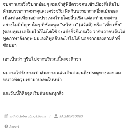
จบจากเกมวิ่งวิบากย่อมๆ ผมเข้าสู่พิธีตรวจคนเข้าเมืองที่เต็มไป
ด้วยบรรยากาศมาคุและเคร่งขรึม ผิดกับบรรยากาศยิ้มแย้มของ
เมืองท่องเที่ยวอย่างประเทศไทยโดยสิ้นเชิง แต่สุดท้ายผมผ่าน
อย่างไม่มีปัญหาใดๆ ที่ซ้อมพูด “หนีห่าว” (สวัสดี) หรือ “เชี้ย เชี้ย”
(ขอบคุณ) เตรียมไว้ก็ไม่ได้ใช้ จะแต๊งกิ้วก็เกรงใจ ว่ากันว่าคนจีนไม่
พูดภาษาอังกฤษ ผมเองก็พูดจีนอะไรไม่ได้ นอกจากสองสามคำที่
ซ้อมมา
เอาเป็นว่า กูรีบไปจากบริเวณนี้คงจะดีกว่า
ผมตรงไปรับกระเป๋าสัมภาระ แล้วเดินต่อจนถึงประตูทางออก ลม
หนาวพัดวูบเข้ามาปะทะใบหน้า
และวันนี้ก็คือจุดเริ่มต้นของทุกสิ่ง
19th October 2017, 8:01 am
SALMONBOOKS
Report