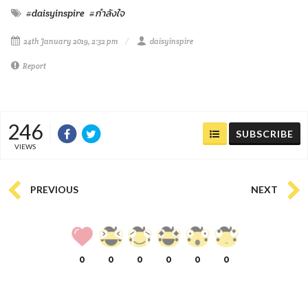
#daisyinspire
#กำลังใจ
24th January 2019, 2:32 pm
daisyinspire
Report
246
SUBSCRIBE
VIEWS
PREVIOUS
NEXT
0
0
0
0
0
0