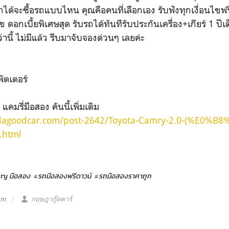
อกได้จะซื้อรถแบบไหน คุณคือคนที่เลือกเอง รับฟังทุกเงื่อนไขฟ
อนไข ดอกเบี้ยพิเศษสุด รับรถได้ทันทีรับประกันเครื่อง+เกียร์ 1 ป
กว่านี้ ไม่มีแล้ว รีบมาจับจองด่วนๆ เลยค่ะ
ัตเตอร์
คมรี่มือสอง คันนี้เพิ่มเติม
sadagoodcar.com/post-2642/Toyota-Camry-2.0-(%E0%
.html
ry มือสอง
#รถมือสองฟรีดาวน์
#รถมือสองราคาถูก
am
กฤษฎากู๊ดคาร์