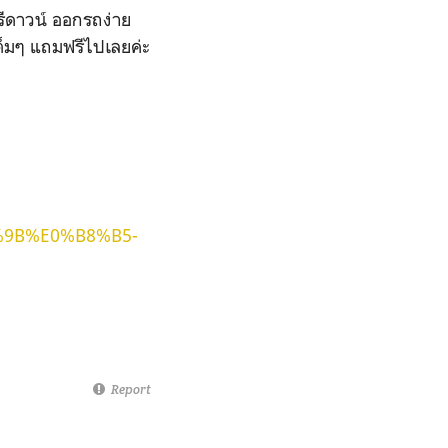
รีดาวน์ ออกรถง่าย
ีเต็มๆ แถมฟรีไปเลยค่ะ
B8%9B%E0%B8%B5-
Report