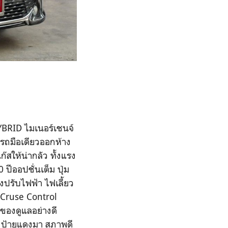
RID ไมเนอร์เชนจ์
 รถมือเดียวออกห้าง
๊สให้น่ากลัว ทั้งแรง
ปีออปชั่นเต็ม ปุ่ม
ปรับไฟฟ้า ไฟเลี้ยว
n Cruse Control
าของดูแลอย่างดี
างป้ายแดงมา สภาพดี