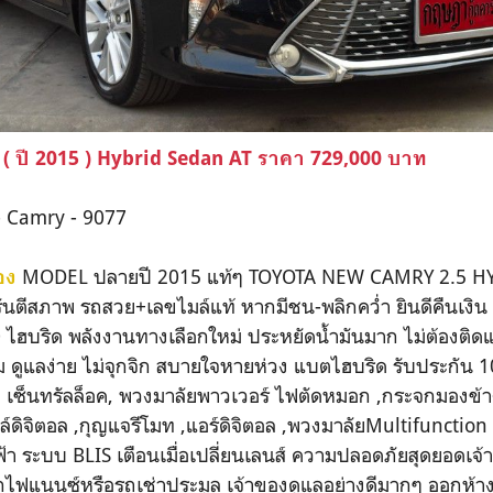
( ปี 2015 ) Hybrid Sedan AT ราคา 729,000 บาท
 - Camry - 9077
MODEL ปลายปี 2015 แท้ๆ TOYOTA NEW CAMRY 2.5 HYB
อง
รันตีสภาพ รถสวย+เลขไมล์แท้ หากมีชน-พลิกคว่ำ ยินดีคืนเงิน
 ไฮบริด พลังงานทางเลือกใหม่ ประหยัดน้ำมันมาก ไม่ต้องติดแก
ดูแลง่าย ไม่จุกจิก สบายใจหายห่วง แบตไฮบริด รับประกัน 10 
 เซ็นทรัลล็อค, พวงมาลัยพาวเวอร์ ไฟตัดหมอก ,กระจกมองข้าง
ล์ดิจิตอล ,กุญแจรีโมท ,แอร์ดิจิตอล ,พวงมาลัยMultifunctio
้า ระบบ BLIS เตือนเมื่อเปลี่ยนเลนส์ ความปลอดภัยสุดยอดเจ้
กไฟแนนซ์หรือรถเช่าประมูล เจ้าของดูแลอย่างดีมากๆ ออกห้