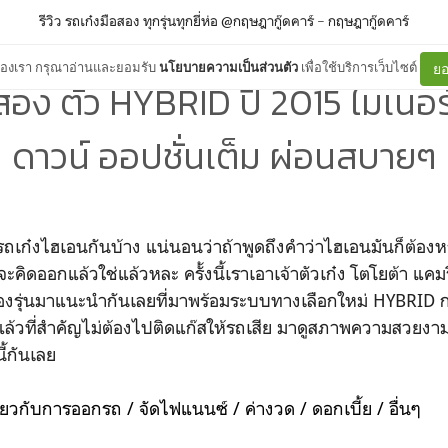
รีวิว รถเก๋งมือสอง ทุกรุ่นทุกยี่ห่อ @กฤษฎากู๊ดคาร์
–
กฤษฎากู๊ดคาร์
ต์ของเรา กรุณาอ่านและยอมรับ
นโยบายความเป็นส่วนตัว
เพื่อใช้บริการเว็บไซต์
ยอ
สอง ตัว HYBRID ปี 2015 ไมเนอร
ดาวน์ ออปชั่นเต็ม ผ่อนสบายๆ
ึงรถเก๋งไฮเอนกันบ้าง แน่นอนว่าถ้าพูดถึงคำว่าไฮเอนมันก็ต้องห
ิดออกแล้วใช่แล้วหละ ครั้งนี้เราเอาเจ้าตัวเก๋ง โตโยต้า แค
ของรุ่นมาแนะนำกันเลยที่มาพร้อมระบบทางเลือกใหม่ HYBRID 
แล้วที่สำคัญไม่ต้องไปติดแก๊สให้รถเสีย มาดูสภาพความสวยงา
้กันเลย
ี่ยวกับการออกรถ / จัดไฟแนนซ์ / ค่างวด / ดอกเบี้ย / อื่นๆ