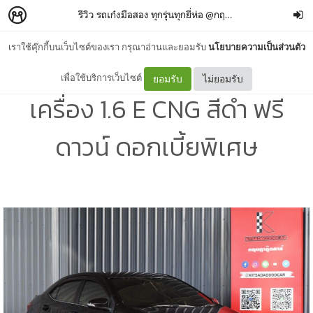
รีวิว รถเก๋งมือสอง ทุกรุ่นทุกยี่ห่อ @กฤษฎากู๊ดคาร์
–
กฤษฎากู
เราใช้คุ๊กกี้บนเว็บไซต์ของเรา กรุณาอ่านและยอมรับ
นโยบายความเป็นส่วนตัว
Toyota Altis มือสอง ปี 2014
เพื่อใช้บริการเว็บไซต์
ยอมรับ
ไม่ยอมรับ
เครื่อง 1.6 E CNG สีดำ ฟรี
ดาวน์ ดอกเบี้ยพิเศษ