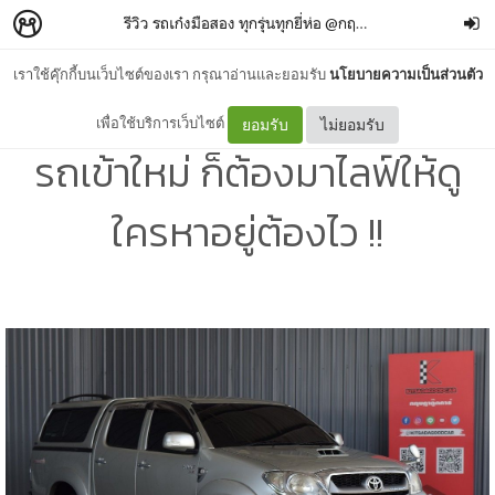
รีวิว รถเก๋งมือสอง ทุกรุ่นทุกยี่ห่อ @กฤษฎากู๊ดคาร์
–
กฤษฎากู
เราใช้คุ๊กกี้บนเว็บไซต์ของเรา กรุณาอ่านและยอมรับ
นโยบายความเป็นส่วนตัว
Toyota Vigo มือสอง ปี 09
เพื่อใช้บริการเว็บไซต์
ยอมรับ
ไม่ยอมรับ
รถเข้าใหม่ ก็ต้องมาไลฟ์ให้ดู
ใครหาอยู่ต้องไว !!