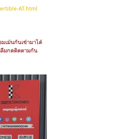
rtible-AT.html
มเม้นกันเข้ามาได้
าลืมกดติดตามกัน