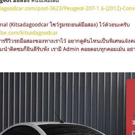
geot มือสอง
dagoodcar.com/post-3623/Peugeot-207-1.6-(2012)-Conve
l (Kitsadagoodcar โชว์รูมรถยนต์มือสอง) ไว้ด้วยนะครับ
ube.com/kitsadagoodcar
รรีวิวรถมือสองของทางเราไว้ อยากดูคันไหนเป็นพิเศษแจ้งคอ
ะนำติดชมก็ยินดีรับฟัง เรามี Admin คอยตอบทุกคอมเม้น อย่