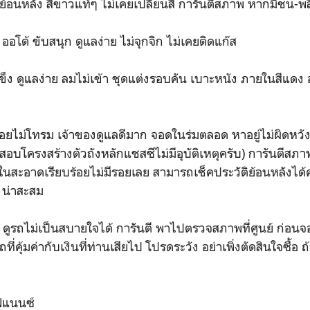
ีย้อนหลัง สีขาวแท้ๆ ไม่เคยเปลี่ยนสี การันตีสภาพ หากมีชน-พลิ
ออโต้ ขับสนุก ดูแลง่าย ไม่จุกจิก ไม่เคยติดแก๊ส
็ง ดูแลง่าย ลมไม่เข้า ชุดแต่งรอบคัน เบาะหนัง ภายในสีแดง อ
อยไม่โทรม เจ้าของดูแลดีมาก จอดในร่มตลอด หาอยู่ไม่ผิดหวัง
อบโครงสร้างตัวถังหลักแชสซีไม่มีอุบัติเหตุครับ) การันตีสภ
นสะอาดเรียบร้อยไม่มีรอยเลย สามารถเช็คประวัติย้อนหลังได้ครั
ก น่าสะสม
ดูรถไม่เป็นสบายใจได้ การันตี พาไปตรวจสภาพที่ศูนย์ ก่อนจ
่คุ้มค่ากับเงินที่ท่านเสียไป โปรดระวัง อย่าเพิ่งตัดสินใจซื้อ ถ
ฟแนนซ์